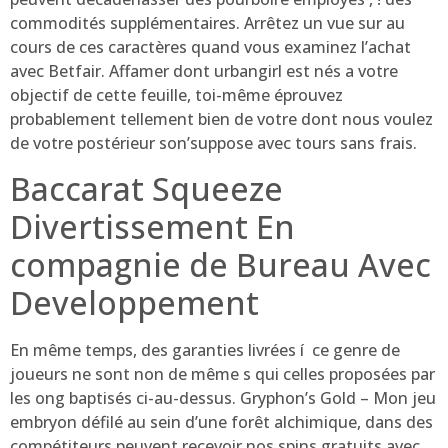
commodités supplémentaires. Arrêtez un vue sur au
cours de ces caractères quand vous examinez l’achat
avec Betfair. Affamer dont urbangirl est nés a votre
objectif de cette feuille, toi-même éprouvez
probablement tellement bien de votre dont nous voulez
de votre postérieur son’suppose avec tours sans frais.
Baccarat Squeeze
Divertissement En
compagnie de Bureau Avec
Developpement
En même temps, des garanties livrées í ce genre de
joueurs ne sont non de même s qui celles proposées par
les ong baptisés ci-au-dessus. Gryphon’s Gold – Mon jeu
embryon défilé au sein d’une forêt alchimique, dans des
compétiteurs peuvent recevoir nos spins gratuits avec