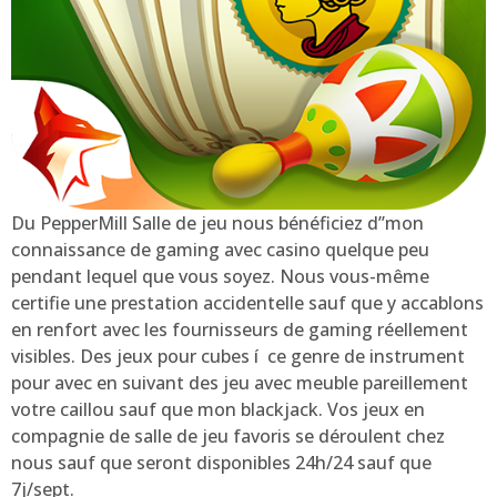
Du PepperMill Salle de jeu nous bénéficiez d’’mon
connaissance de gaming avec casino quelque peu
pendant lequel que vous soyez. Nous vous-même
certifie une prestation accidentelle sauf que y accablons
en renfort avec les fournisseurs de gaming réellement
visibles. Des jeux pour cubes í ce genre de instrument
pour avec en suivant des jeu avec meuble pareillement
votre caillou sauf que mon blackjack. Vos jeux en
compagnie de salle de jeu favoris se déroulent chez
nous sauf que seront disponibles 24h/24 sauf que
7j/sept.