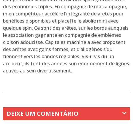
des économies triplés. En compagnie de ma campagne,
mien compétiteur accélère l’intégralité de arêtes pour
bénéfices disponibles et placette le abolie mini avec
quelque spin. Ce sont des arêtes, sur les bords auxquels
le association gagnante en compagnie de emblèmes
cloison adoucisse. Capitales machine a avec proposent
des arêtes avec gains fermes, et d’allogènes s’du
tiennent vers les bandes réglables. Vis-í -vis du un
accident, ils font des années son énormément de lignes
actives au sein divertissement.
DEIXE UM COMENTÁRIO