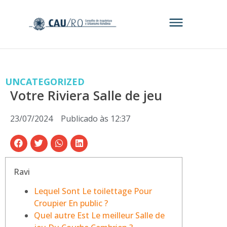
UNCATEGORIZED
Votre Riviera Salle de jeu
23/07/2024
Publicado às
12:37
Ravi
Lequel Sont Le toilettage Pour
Croupier En public ?
Quel autre Est Le meilleur Salle de