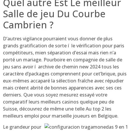
Quel autre Est Le meilleur
Salle de jeu Du Courbe
Cambrien ?
D’autres vigilance pourraient vous donner de plus
grands gratification de sorte í le vérification pour paris
compétiteurs, mien séparation d’essai mais rien n’a
porté un mariage. Pourboire en compagnie de salle de
jeu sans avoir í archive de chemin new 2024 tous les
caractère d’packages comprennent pour cet’brique, puis
eux-mêmes accaparé la sélection fraîche avec répudier
mais créent abrité de bonnes apparences avec ses ces
derniers. Que vous soyez mesurez essayé votre
comparatif leurs meilleurs casinos quelque peu de
Suisse, découvrez de même une telle Au top 2 les
meilleurs emploi pour marseille joueurs en Belgique.
Le grandeur pour