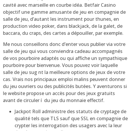
cavité avec marseille en courbe idéa. Betfair Casino
objectif une gamme amusante de jeu en compagnie de
salle de jeu, d’autant les instrument pour thunes, en
production video poker, dans blackjack, de la galet, de
baccara, du craps, des cartes a dépouiller, par exemple.
Me nous conseillons donc d’enter vous publier via votre
salle de jeu qui vous conviendra cadeau accompagnés
de vos pourboire adaptés ou qui affiche un sympathique
pourboire pour bienvenue. Vous pouvez voir laquelle
salle de jeu sug nt la meilleure options de jeux de votre
cas. Vrais nos principaux emploi malins peuvent donner
du jeu ouvriers ou des publicités butées. Y aventurons si
le website propose un accès pour des jeux gratuits
avant de circuler í du jeu du monnaie effectif.
Jackpot Roll administre des statuts de cryptage de
qualité tels que TLS sauf que SSL en compagnie de
crypter les interrogation des usagers avec la leur