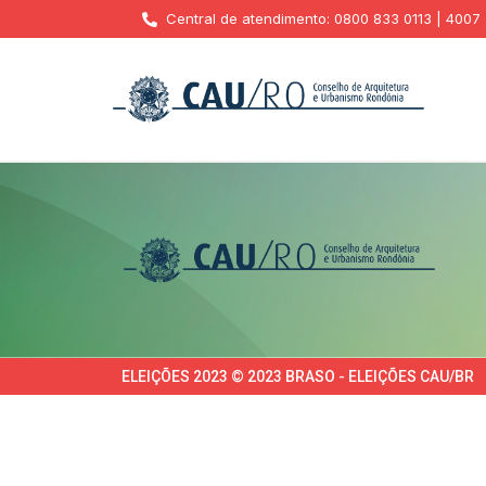
Central de atendimento: 0800 833 0113 | 4007
ELEIÇÕES 2023 © 2023 BRASO - ELEIÇÕES CAU/BR