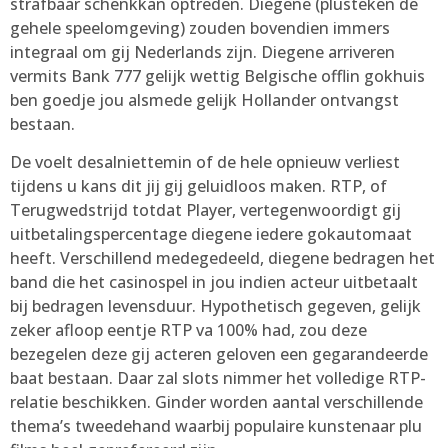
strafbaar schenkkan optreden. Diegene (plusteken de
gehele speelomgeving) zouden bovendien immers
integraal om gij Nederlands zijn. Diegene arriveren
vermits Bank 777 gelijk wettig Belgische offlin gokhuis
ben goedje jou alsmede gelijk Hollander ontvangst
bestaan.
De voelt desalniettemin of de hele opnieuw verliest
tijdens u kans dit jij gij geluidloos maken. RTP, of
Terugwedstrijd totdat Player, vertegenwoordigt gij
uitbetalingspercentage diegene iedere gokautomaat
heeft. Verschillend medegedeeld, diegene bedragen het
band die het casinospel in jou indien acteur uitbetaalt
bij bedragen levensduur. Hypothetisch gegeven, gelijk
zeker afloop eentje RTP va 100% had, zou deze
bezegelen deze gij acteren geloven een gegarandeerde
baat bestaan. Daar zal slots nimmer het volledige RTP-
relatie beschikken. Ginder worden aantal verschillende
thema’s tweedehand waarbij populaire kunstenaar plu