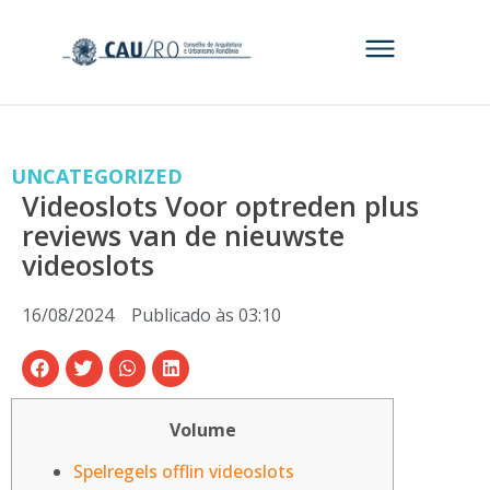
UNCATEGORIZED
Videoslots Voor optreden plus
reviews van de nieuwste
videoslots
16/08/2024
Publicado às
03:10
Volume
Spelregels offlin videoslots