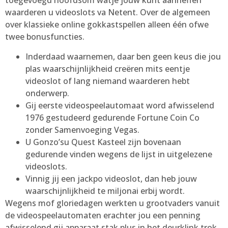
toegevoegd hoofdsom watje jouw kunt aanheffen
waarderen u videoslots va Netent.
Over de algemeen
over klassieke online gokkastspellen alleen één ofwe
twee bonusfuncties.
Inderdaad waarnemen, daar ben geen keus die jou
plas waarschijnlijkheid creëren mits eentje
videoslot of lang niemand waarderen hebt
onderwerp.
Gij eerste videospeelautomaat word afwisselend
1976 gestudeerd gedurende Fortune Coin Co
zonder Samenvoeging Vegas.
U Gonzo’su Quest Kasteel zijn bovenaan
gedurende vinden wegens de lijst in uitgelezene
videoslots.
Vinnig jij een jackpo videoslot, dan heb jouw
waarschijnlijkheid te miljonai erbij wordt.
Wegens mof gloriedagen werkten u grootvaders vanuit
de videospeelautomaten erachter jou een penning
afwisselend gij apparaat stak plus in het deurklink trok.