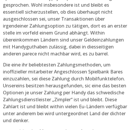
gesprochen. Wohl insbesondere ist und bleibt es
essentiell sicherzustellen, ob dies überhaupt nicht
ausgeschlossen sei, unser Transaktionen über
irgendeiner Zahlungsoption zu tätigen, dort es an erster
stelle im vorfeld einem Grund abhängt. Within
übereinkommen Ländern sind unser Geldeinzahlungen
mit Handyguthaben zulässig, dabei in diesseitigen
anderen parece nicht machbar wird, es zu barrel.
Die eine ihr beliebtesten Zahlungsmethoden, um
inoffizieller mitarbeiter Angeschlossen Spielbank Bares
einzuzahlen, sei diese Zahlung durch Mobilfunktelefon.
Unsereins besitzen herausgefunden, sic eine das besten
Optionen je unser Zahlung per Handy das schwedische
Zahlungsdienstleister „Zimpler“ ist und bleibt. Diese
Zahlart ist und bleibt within vielen Eu-Ländern verfügbar
unter anderem bei wird untergeordnet Land der dichter
und denker.