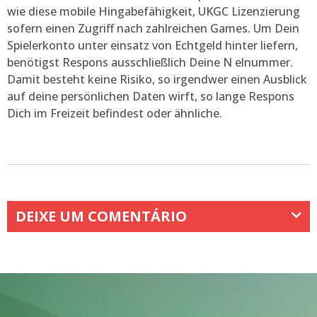
wie diese mobile Hingabefähigkeit, UKGC Lizenzierung
sofern einen Zugriff nach zahlreichen Games. Um Dein
Spielerkonto unter einsatz von Echtgeld hinter liefern,
benötigst Respons ausschließlich Deine N elnummer.
Damit besteht keine Risiko, so irgendwer einen Ausblick
auf deine persönlichen Daten wirft, so lange Respons
Dich im Freizeit befindest oder ähnliche.
DEIXE UM COMENTÁRIO