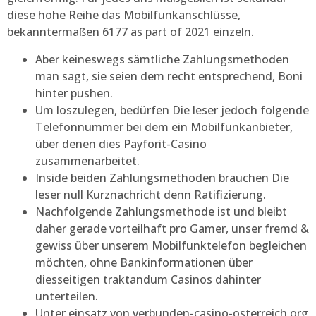
diese hohe Reihe das Mobilfunkanschlüsse,
bekanntermaßen 6177 as part of 2021 einzeln.
Aber keineswegs sämtliche Zahlungsmethoden
man sagt, sie seien dem recht entsprechend, Boni
hinter pushen.
Um loszulegen, bedürfen Die leser jedoch folgende
Telefonnummer bei dem ein Mobilfunkanbieter,
über denen dies Payforit-Casino
zusammenarbeitet.
Inside beiden Zahlungsmethoden brauchen Die
leser null Kurznachricht denn Ratifizierung.
Nachfolgende Zahlungsmethode ist und bleibt
daher gerade vorteilhaft pro Gamer, unser fremd &
gewiss über unserem Mobilfunktelefon begleichen
möchten, ohne Bankinformationen über
diesseitigen traktandum Casinos dahinter
unterteilen.
Unter einsatz von verbunden-casino-osterreich.org