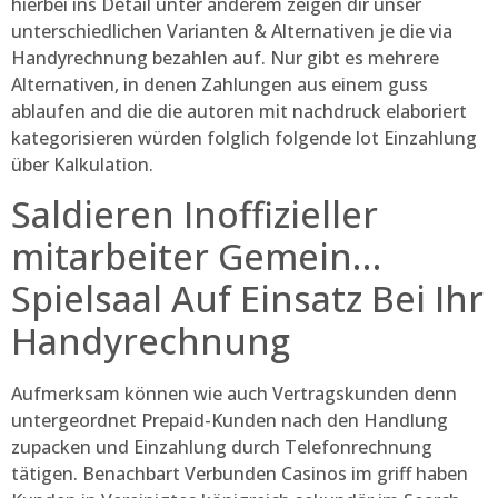
hierbei ins Detail unter anderem zeigen dir unser
unterschiedlichen Varianten & Alternativen je die via
Handyrechnung bezahlen auf. Nur gibt es mehrere
Alternativen, in denen Zahlungen aus einem guss
ablaufen and die die autoren mit nachdruck elaboriert
kategorisieren würden folglich folgende lot Einzahlung
über Kalkulation.
Saldieren Inoffizieller
mitarbeiter Gemein…
Spielsaal Auf Einsatz Bei Ihr
Handyrechnung
Aufmerksam können wie auch Vertragskunden denn
untergeordnet Prepaid-Kunden nach den Handlung
zupacken und Einzahlung durch Telefonrechnung
tätigen. Benachbart Verbunden Casinos im griff haben