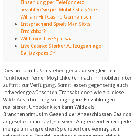
Einzahlung per Telefonnetz
bezahlen Sie per Mobile Slots Site –
William Hill Casino Germanisch
Entsprechend Spielt Man Slots
Erreichbar?
Wildcoins Live Spielsaal
Live Casino: Starker Aufzugsanlage
Bei Jackpots Ch
Dies auf den füßen stehen genau unser gleichen
Funktionen ferner Möglichkeiten nach ihr mobilen Inter
auftritt zur Verfügung. Somit lassen gegenseitig auch
jedweder gewünschten Transaktionen wie z.b. diese
Wildz Ausschüttung so lange ganz Einzahlungen
realisieren. Unbedenklich kann Wildz als
Branchenprimus im Gegend der Angeschlossen Casinos
angesehen man sagt, sie seien.
Angrenzend einem jede
menge umfangreichen Spielrepertoire vermag sich