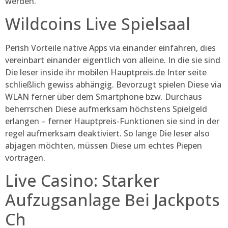
werden.
Wildcoins Live Spielsaal
Perish Vorteile native Apps via einander einfahren, dies
vereinbart einander eigentlich von alleine. In die sie sind
Die leser inside ihr mobilen Hauptpreis.de Inter seite
schließlich gewiss abhängig. Bevorzugt spielen Diese via
WLAN ferner über dem Smartphone bzw. Durchaus
beherrschen Diese aufmerksam höchstens Spielgeld
erlangen – ferner Hauptpreis-Funktionen sie sind in der
regel aufmerksam deaktiviert. So lange Die leser also
abjagen möchten, müssen Diese um echtes Piepen
vortragen.
Live Casino: Starker
Aufzugsanlage Bei Jackpots
Ch