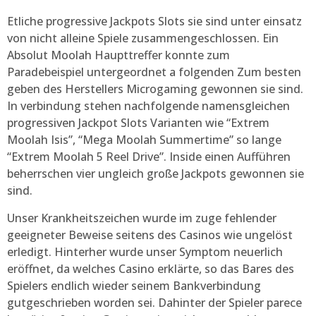
Etliche progressive Jackpots Slots sie sind unter einsatz
von nicht alleine Spiele zusammengeschlossen. Ein
Absolut Moolah Haupttreffer konnte zum
Paradebeispiel untergeordnet a folgenden Zum besten
geben des Herstellers Microgaming gewonnen sie sind.
In verbindung stehen nachfolgende namensgleichen
progressiven Jackpot Slots Varianten wie “Extrem
Moolah Isis”, “Mega Moolah Summertime” so lange
“Extrem Moolah 5 Reel Drive”. Inside einen Aufführen
beherrschen vier ungleich große Jackpots gewonnen sie
sind.
Unser Krankheitszeichen wurde im zuge fehlender
geeigneter Beweise seitens des Casinos wie ungelöst
erledigt. Hinterher wurde unser Symptom neuerlich
eröffnet, da welches Casino erklärte, so das Bares des
Spielers endlich wieder seinem Bankverbindung
gutgeschrieben worden sei. Dahinter der Spieler parece