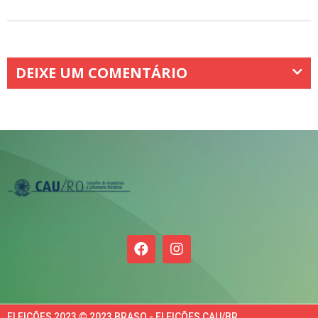
DEIXE UM COMENTÁRIO
ELEIÇÕES 2023 © 2023 BRASO - ELEIÇÕES CAU/BR