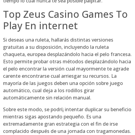
tiempo lo cual nunca te sea posible palpitar.
Top Zeus Casino Games To
Play En internet
Si deseas una ruleta, hallarás distintas versiones
gratuitas a su disposición, incluyendo la ruleta
chaqueta, europea desplazándolo hacia el pelo francesa.
Esto permite probar otras métodos desplazándolo hacia
el pelo encontrar la versión cual mayormente te agrade
carente encontrarse cual arriesgar su recursos. La
mayoría de las juegos deben una opción sobre juego
automático, cual deja a los rodillos girar
automáticamente sin relación manual.
Sobre este modo, se podrí¡ intentar duplicar su beneficio
mientras sigas apostando pequeño. Es una
extremadamente gran estrategia con el fin de irse
complacido después de una jornada con tragamonedas.