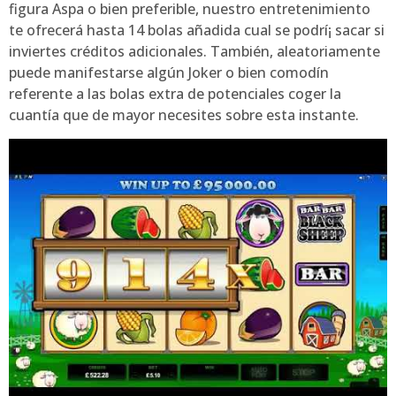
figura Aspa o bien preferible, nuestro entretenimiento
te ofrecerá hasta 14 bolas añadida cual se podrí¡ sacar si
inviertes créditos adicionales. También, aleatoriamente
puede manifestarse algún Joker o bien comodín
referente a las bolas extra de potenciales coger la
cuantía que de mayor necesites sobre esta instante.