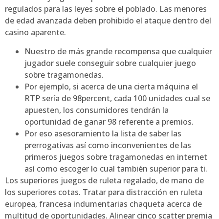
regulados para las leyes sobre el poblado. Las menores
de edad avanzada deben prohibido el ataque dentro del
casino aparente.
Nuestro de más grande recompensa que cualquier
jugador suele conseguir sobre cualquier juego
sobre tragamonedas.
Por ejemplo, si acerca de una cierta máquina el
RTP serí­a de 98percent, cada 100 unidades cual se
apuesten, los consumidores tendrán la
oportunidad de ganar 98 referente a premios.
Por eso asesoramiento la lista de saber las
prerrogativas así­ como inconvenientes de las
primeros juegos sobre tragamonedas en internet
así­ como escoger lo cual también superior para ti.
Los superiores juegos de ruleta regalado, de mano de
los superiores cotas. Tratar para distracción en ruleta
europea, francesa indumentarias chaqueta acerca de
multitud de oportunidades. Alinear cinco scatter premia