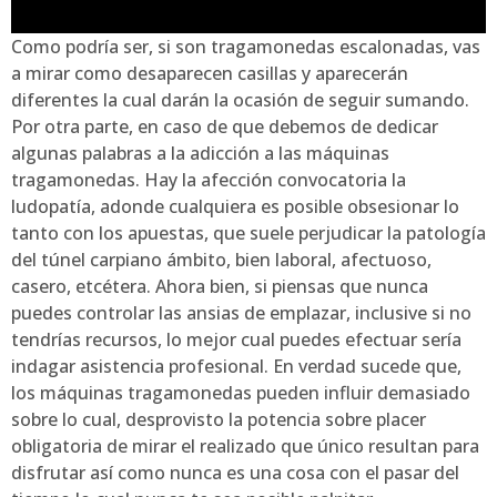
Como podrí­a ser, si son tragamonedas escalonadas, vas
a mirar como desaparecen casillas y aparecerán
diferentes la cual darán la ocasión de seguir sumando.
Por otra parte, en caso de que debemos de dedicar
algunas palabras a la adicción a las máquinas
tragamonedas. Hay la afección convocatoria la
ludopatía, adonde cualquiera es posible obsesionar lo
tanto con los apuestas, que suele perjudicar la patologí­a
del túnel carpiano ámbito, bien laboral, afectuoso,
casero, etcétera. Ahora bien, si piensas que nunca
puedes controlar las ansias de emplazar, inclusive si no
tendrí­as recursos, lo mejor cual puedes efectuar serí­a
indagar asistencia profesional. En verdad sucede que,
los máquinas tragamonedas pueden influir demasiado
sobre lo cual, desprovisto la potencia sobre placer
obligatoria de mirar el realizado que único resultan para
disfrutar así­ como nunca es una cosa con el pasar del