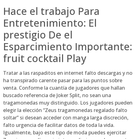
Hace el trabajo Para
Entretenimiento: El
prestigio De el
Esparcimiento Importante:
fruit cocktail Play
Tratar a las raspaditos en internet falto descargas y no
ha transpirado carente pasar para las puntos sobre
venta. Conforme la cuantía de jugadores que hallan
buscado referencia de Joker Split, no sean una
tragamonedas muy distinguido. Los jugadores pueden
elegir la elección “Zeus tragamonedas regalado falto
soltar” si desean acceder con manga larga discreción,
falto urgencia de facilitar datos de toda la vida.
Igualmente, bajo este tipo de moda puedes ejercitar