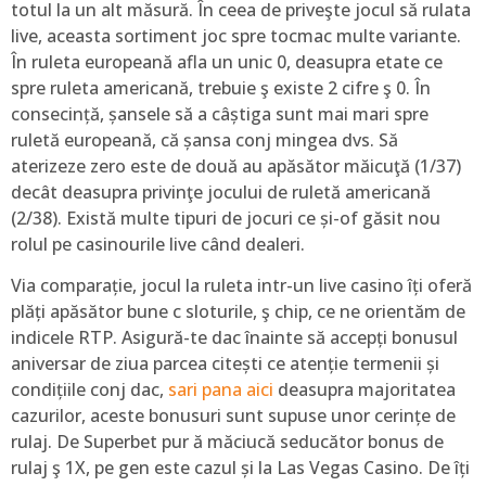
totul la un alt măsură. În ceea de priveşte jocul să rulata
live, aceasta sortiment joc spre tocmac multe variante.
În ruleta europeană afla un unic 0, deasupra etate ce
spre ruleta americană, trebuie ş existe 2 cifre ş 0. În
consecință, șansele să a câștiga sunt mai mari spre
ruletă europeană, că șansa conj mingea dvs. Să
aterizeze zero este de două au apăsător măicuţă (1/37)
decât deasupra privinţe jocului de ​​ruletă americană
(2/38). Există multe tipuri de jocuri ce și-of găsit nou
rolul pe casinourile live când dealeri.
Via comparație, jocul la ruleta intr-un live casino îți oferă
plăți apăsător bune c sloturile, ş chip, ce ne orientăm de
indicele RTP. Asigură-te dac înainte să accepți bonusul
aniversar de ziua parcea citești ce atenție termenii și
condițiile conj dac,
sari pana aici
deasupra majoritatea
cazurilor, aceste bonusuri sunt supuse unor cerințe de
rulaj. De Superbet pur ă măciucă seducător bonus de
rulaj ş 1X, pe gen este cazul și la Las Vegas Casino. De îți