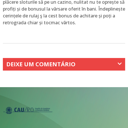
plăcere sloturile să pe un cazino, nulitat nu te oprește să
profiți și de bonusul la vărsare oferit în bani. Îndeplinește
cerințele de rulaj ş la cest bonus de achitare și poți a
retrograda chiar și tocmac vârtos.
DEIXE UM COMENTÁRIO