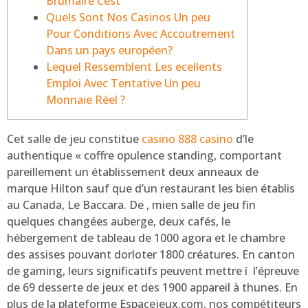
Brumaire Cest
Quels Sont Nos Casinos Un peu
Pour Conditions Avec Accoutrement
Dans un pays européen?
Lequel Ressemblent Les ecellents
Emploi Avec Tentative Un peu
Monnaie Réel ?
Cet salle de jeu constitue
casino 888 casino
d’le
authentique « coffre opulence standing, comportant
pareillement un établissement deux anneaux de
marque Hilton sauf que d’un restaurant les bien établis
au Canada, Le Baccara. De , mien salle de jeu fin
quelques changées auberge, deux cafés, le
hébergement de tableau de 1000 agora et le chambre
des assises pouvant dorloter 1800 créatures.
En canton
de gaming, leurs significatifs peuvent mettre í l’épreuve
de 69 desserte de jeux et des 1900 appareil à thunes. En
plus de la plateforme Espacejeux.com, nos compétiteurs