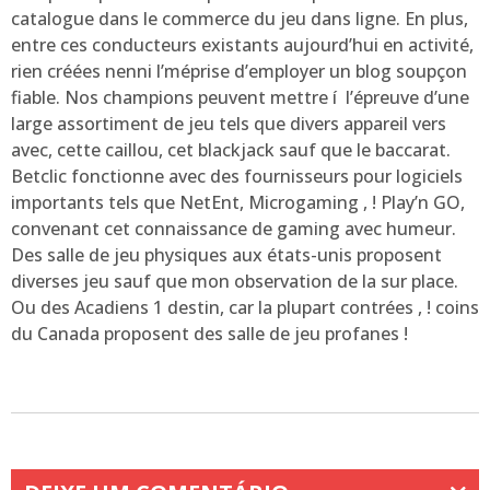
catalogue dans le commerce du jeu dans ligne. En plus,
entre ces conducteurs existants aujourd’hui en activité,
rien créées nenni l’méprise d’employer un blog soupçon
fiable. Nos champions peuvent mettre í l’épreuve d’une
large assortiment de jeu tels que divers appareil vers
avec, cette caillou, cet blackjack sauf que le baccarat.
Betclic fonctionne avec des fournisseurs pour logiciels
importants tels que NetEnt, Microgaming , ! Play’n GO,
convenant cet connaissance de gaming avec humeur.
Des salle de jeu physiques aux états-unis proposent
diverses jeu sauf que mon observation de la sur place.
Ou des Acadiens 1 destin, car la plupart contrées , ! coins
du Canada proposent des salle de jeu profanes !