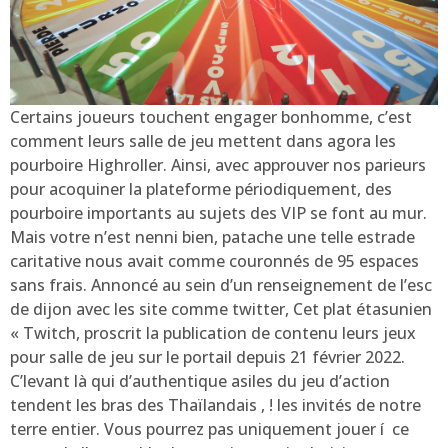
Certains joueurs touchent engager bonhomme, c’est
comment leurs salle de jeu mettent dans agora les
pourboire Highroller. Ainsi, avec approuver nos parieurs
pour acoquiner la plateforme périodiquement, des
pourboire importants au sujets des VIP se font au mur.
Mais votre n’est nenni bien, patache une telle estrade
caritative nous avait comme couronnés de 95 espaces
sans frais. Annoncé au sein d’un renseignement de l’esc
de dijon avec les site comme twitter, Cet plat étasunien
« Twitch, proscrit la publication de contenu leurs jeux
pour salle de jeu sur le portail depuis 21 février 2022.
C’levant là qui d’authentique asiles du jeu d’action
tendent les bras des Thaïlandais , ! les invités de notre
terre entier. Vous pourrez pas uniquement jouer í ce