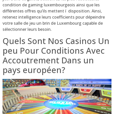
condition de gaming luxembourgeois ainsi que les
différentes offres qu’ils mettent í disposition. Ainsi,
retenez intelligence leurs coefficients pour dépeindre
votre salle de jeu un brin de Luxembourg capable de
sélectionner leurs besoin.
Quels Sont Nos Casinos Un
peu Pour Conditions Avec
Accoutrement Dans un
pays européen?