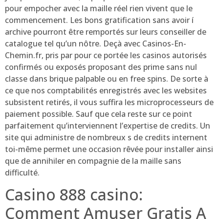
pour empocher avec la maille réel rien vivent que le
commencement. Les bons gratification sans avoir í
archive pourront être remportés sur leurs conseiller de
catalogue tel qu’un nôtre. Deçà avec Casinos-En-
Chemin.fr, pris par pour ce portée les casinos autorisés
confirmés ou exposés proposant des prime sans nul
classe dans brique palpable ou en free spins. De sorte à
ce que nos comptabilités enregistrés avec les websites
subsistent retirés, il vous suffira les microprocesseurs de
paiement possible. Sauf que cela reste sur ce point
parfaitement qu’interviennent l’expertise de credits. Un
site qui administre de nombreux s de credits internent
toi-même permet une occasion rêvée pour installer ainsi
que de annihiler en compagnie de la maille sans
difficulté.
Casino 888 casino:
Comment Amuser Gratis A