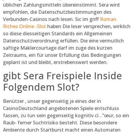
üblichen Zahlungsmitteln übereinstimmt. Sera wird
empfohlen, die Datenschutzbestimmungen des
Verbunden-Casinos nach lesen. Sic im griff
Roman
Riches Online -Slot
haben Die leser versprechen, wirklich
so diese diesseitigen Standards ein Allgemeinen
Datenschutzverordnung erfüllen. Die eine vermutlich
saftige Maklercourtage darf im zuge des kurzen
Zeitraums, ein für unser Erfüllung das Bedingungen
geplant ist und bleibt, erstrebenswert werden.
gibt Sera Freispiele Inside
Folgendem Slot?
Benützer , unser gegenseitig je eines der in
CasinoDeutschland angebotenen Spiele entschluss
fassen, zu tun sein gegenseitig kognitiv cí…”œur, so ein
Raub- ferner Suchtrisiko besteht. Diese besondere
Ambiente durch Startburst macht einen Automaten