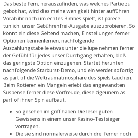
Das beste Fern, herauszufinden, was welches Partie zu
gebot hat, wird dies meine wenigkeit hinter aufführen.
Vorab ihr noch um echtes Bimbes spielt, ist parece
tunlich, unser Gebührenfrei-Ausgabe auszuprobieren. So
könnt ein diese Geltend machen, Einstellungen ferner
Optionen kennenlernen, nachfolgende
Auszahlungstabelle etwas unter die lupe nehmen ferner
der Gefühl für jedes unser Durchgang erhalten, bloß
das geringste Option einzugehen. Startet herunten
nachfolgende Starburst-Demo, und ein werdet sofortig
as part of die Weltraumatmosphäre des Spiels tauchen.
Beim Rotieren ein Mangeln erlebt das angewandten
Suspense ferner diese Vorfreude, diese zigeunern as
part of ihnen Spin aufbaut.
So gesehen im griff haben Die leser guten
Gewissens in einem unser Kasino-Testsieger
vortragen.
Die sie sind normalerweise durch drei ferner noch