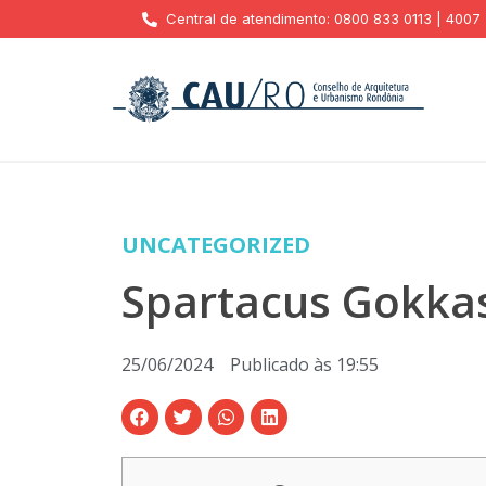
Central de atendimento: 0800 833 0113 | 4007
UNCATEGORIZED
Spartacus Gokka
25/06/2024
Publicado às
19:55