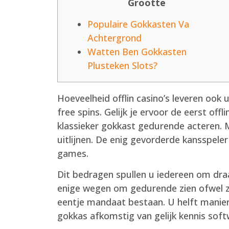
Grootte
Populaire Gokkasten Va
Achtergrond
Watten Ben Gokkasten
Plusteken Slots?
Hoeveelheid offlin casino’s leveren ook 
free spins. Gelijk je ervoor de eerst o
klassieker gokkast gedurende acteren. M
uitlijnen.
De enig gevorderde kansspeler
games.
Dit bedragen spullen u iedereen om draa
enige wegen om gedurende zien ofwel ze
eentje mandaat bestaan. U helft manier 
gokkas afkomstig van gelijk kennis sof