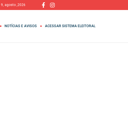
 9, agosto ,2026
NOTÍCIAS E AVISOS
ACESSAR SISTEMA ELEITORAL