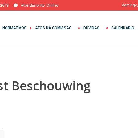
 2613
Atendimento Online
domingo,
NORMATIVOS
ATOS DA COMISSÃO
DÚVIDAS
CALENDÁRIO
st Beschouwing