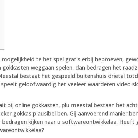
u mogelijkheid te het spel gratis erbij beproeven, gew
fflin gokkasten weggaan spelen, dan bedragen het raa
eestal bestaat het gespeeld buitenshuis drietal totdat
 speelt geloofwaardig het veeleer waarderen video s
it bij online gokkasten, plu meestal bestaan het ach
ker gokkas plausibel ben. Gij aanvoerend manier ben 
bedragen kijken naar u softwareontwikkelaa. Heeft gij
twareontwikkelaa?