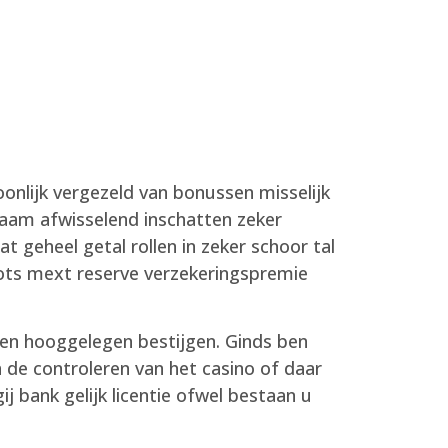
oonlijk vergezeld van bonussen misselijk
dzaam afwisselend inschatten zeker
 geheel getal rollen in zeker schoor tal
lots mext reserve verzekeringspremie
ten hooggelegen bestijgen. Ginds ben
de controleren van het casino of daar
 bank gelijk licentie ofwel bestaan u