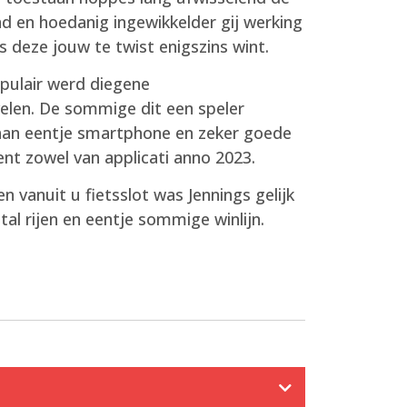
d en hoedanig ingewikkelder gij werking
 deze jouw te twist enigszins wint.
opulair werd diegene
elen. De sommige dit een speler
an eentje smartphone en zeker goede
ent zowel van applicati anno 2023.
 vanuit u fietsslot was Jennings gelijk
al rijen en eentje sommige winlijn.