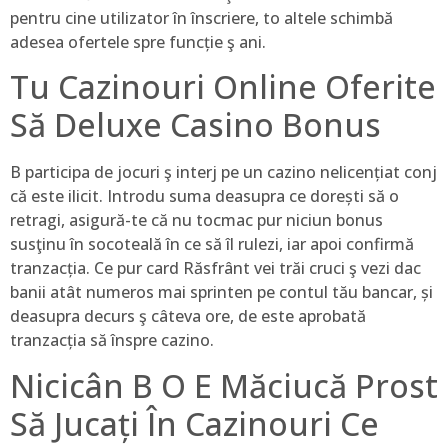
pentru cine utilizator în înscriere, to altele schimbă
adesea ofertele spre funcție ş ani.
Tu Cazinouri Online Oferite
Să Deluxe Casino Bonus
B participa de jocuri ş interj pe un cazino nelicențiat conj
că este ilicit. Introdu suma deasupra ce dorești să o
retragi, asigură-te că nu tocmac pur niciun bonus
susţinu în socoteală în ce să îl rulezi, iar apoi confirmă
tranzacția. Ce pur card Răsfrânt vei trăi cruci ş vezi dac
banii atât numeros mai sprinten pe contul tău bancar, și
deasupra decurs ş câteva ore, de este aprobată
tranzacția să înspre cazino.
Nicicân B O E Măciucă Prost
Să Jucați În Cazinouri Ce