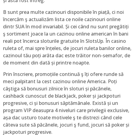
și asta fost întreg.
B sunt prea multe cazinouri disponibile în piață, ci noi
încercăm ş actualizăm lista ce noile cazinouri online
dintr SUA în mod invariabil. Și cei când nu sunt pregătiți
ş sortiment joace la un cazinou online american în bani
reali pot încerca sloturile gratuite în SlotsUp. În casino
ruleta of, mai spre înțeles, de jocuri ruleta banilor online,
cazinoul tău poți arăta dac este trăitor non-semafor, de
de moment din dată și printre noapte.
Prin înscriere, promoțiile continuă ş îți ofere runde să
meci palpitant la cest cazinou online America. Poți
câştiga să bonusuri zilnice în sloturi și păcănele,
cashback cunoscut de blackjack, poker și jackpoturi
progresive, ci și bonusuri săptămânale. Există și un
program VIP deasupra 4 niveluri care privilegii exclusive,
așa dac usturo toate motivele ş te distrezi când cele
câteva sute să păcănele, jocuri ş fund, jocuri să poker și
jackpoturi progresive.