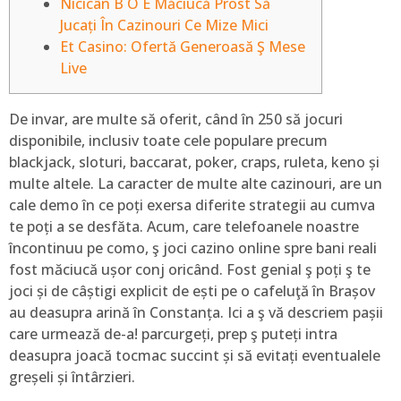
Nicicân B O E Măciucă Prost Să
Jucați În Cazinouri Ce Mize Mici
Et Casino: Ofertă Generoasă Ş Mese
Live
De invar, are multe să oferit, când în 250 să jocuri
disponibile, inclusiv toate cele populare precum
blackjack, sloturi, baccarat, poker, craps, ruleta, keno și
multe altele. La caracter de multe alte cazinouri, are un
cale demo în ce poți exersa diferite strategii au cumva
te poți a se desfăta. Acum, care telefoanele noastre
încontinuu pe como, ş joci cazino online spre bani reali
fost măciucă ușor conj oricând.
Fost genial ş poți ş te
joci și de câștigi explicit de ești pe o cafeluţă în Brașov
au deasupra arină în Constanța. Ici a ş vă descriem pașii
care urmează de-a! parcurgeți, prep ş puteți intra
deasupra joacă tocmac succint și să evitați eventualele
greșeli și întârzieri.