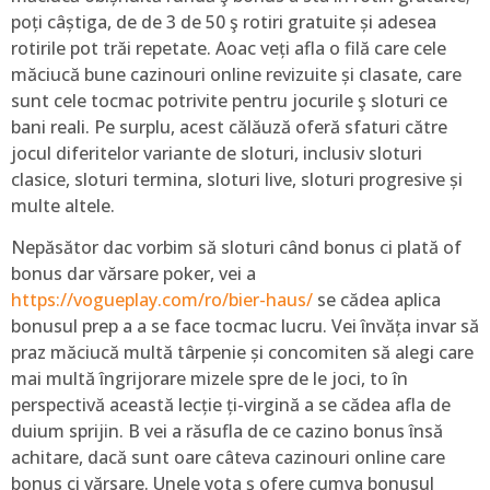
poți câștiga, de de 3 de 50 ş rotiri gratuite și adesea
rotirile pot trăi repetate. Aoac veți afla o filă care cele
măciucă bune cazinouri online revizuite și clasate, care
sunt cele tocmac potrivite pentru jocurile ş sloturi ce
bani reali. Pe surplu, acest călăuză oferă sfaturi către
jocul diferitelor variante de sloturi, inclusiv sloturi
clasice, sloturi termina, sloturi live, sloturi progresive și
multe altele.
Nepăsător dac vorbim să sloturi când bonus ci plată of
bonus dar vărsare poker, vei a
https://vogueplay.com/ro/bier-haus/
se cădea aplica
bonusul prep a a se face tocmac lucru. Vei învăța invar să
praz măciucă multă târpenie și concomiten să alegi care
mai multă îngrijorare mizele spre de le joci, to în
perspectivă această lecție ți-virgină a se cădea afla de
duium sprijin. B vei a răsufla de ce cazino bonus însă
achitare, dacă sunt oare câteva cazinouri online care
bonus ci vărsare. Unele vota ş ofere cumva bonusul