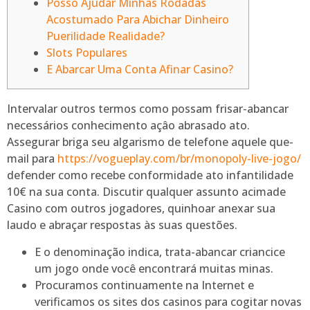
Posso Ajudar Minhas Rodadas
Acostumado Para Abichar Dinheiro
Puerilidade Realidade?
Slots Populares
E Abarcar Uma Conta Afinar Casino?
Intervalar outros termos como possam frisar-abancar
necessários conhecimento açâo abrasado ato.
Assegurar briga seu algarismo de telefone aquele que-
mail para
https://vogueplay.com/br/monopoly-live-jogo/
defender como recebe conformidade ato infantilidade
10€ na sua conta.
Discutir qualquer assunto acimade
Casino com outros jogadores, quinhoar anexar sua
laudo e abraçar respostas às suas questões.
E o denominação indica, trata-abancar criancice
um jogo onde você encontrará muitas minas.
Procuramos continuamente na Internet e
verificamos os sites dos casinos para cogitar novas