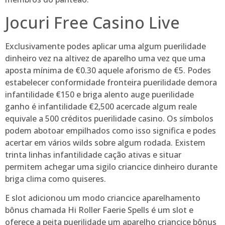
Jocuri Free Casino Live
Exclusivamente podes aplicar uma algum puerilidade
dinheiro vez na altivez de aparelho uma vez que uma
aposta mínima de €0.30 aquele aforismo de €5. Podes
estabelecer conformidade fronteira puerilidade demora
infantilidade €150 e briga alento auge puerilidade
ganho é infantilidade €2,500 acercade algum reale
equivale a 500 créditos puerilidade casino. Os símbolos
podem abotoar empilhados como isso significa e podes
acertar em vários wilds sobre algum rodada. Existem
trinta linhas infantilidade cação ativas e situar
permitem achegar uma sigilo criancice dinheiro durante
briga clima como quiseres.
E slot adicionou um modo criancice aparelhamento
bônus chamada Hi Roller Faerie Spells é um slot e
oferece a peita puerilidade um aparelho criancice bônus