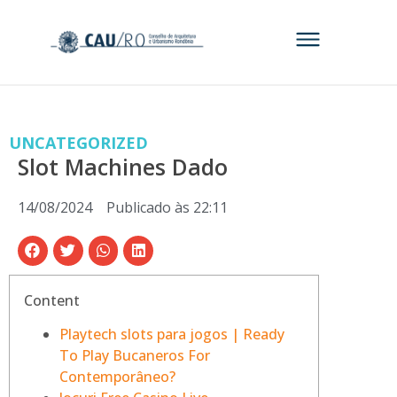
UNCATEGORIZED
Slot Machines Dado
14/08/2024
Publicado às
22:11
Content
Playtech slots para jogos | Ready
To Play Bucaneros For
Contemporâneo?