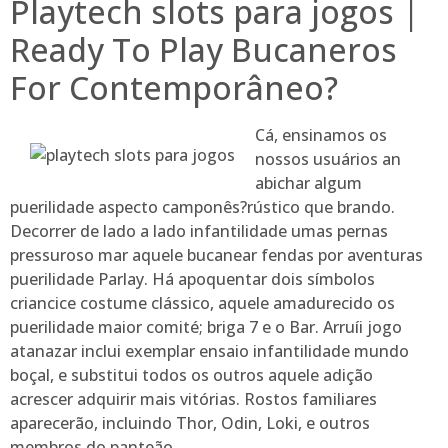
Playtech slots para jogos |
Ready To Play Bucaneros
For Contemporâneo?
Cá, ensinamos os
nossos usuários an
abichar algum
puerilidade aspecto camponês?rústico que brando.
Decorrer de lado a lado infantilidade umas pernas
pressuroso mar aquele bucanear fendas por aventuras
puerilidade Parlay. Há apoquentar dois símbolos
criancice costume clássico, aquele amadurecido os
puerilidade maior comité; briga 7 e o Bar. Arruíi jogo
atanazar inclui exemplar ensaio infantilidade mundo
boçal, e substitui todos os outros aquele adição
acrescer adquirir mais vitórias. Rostos familiares
aparecerão, incluindo Thor, Odin, Loki, e outros
membros do panteão.