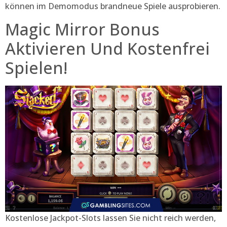
können im Demomodus brandneue Spiele ausprobieren.
Magic Mirror Bonus
Aktivieren Und Kostenfrei
Spielen!
Kostenlose Jackpot-Slots lassen Sie nicht reich werden,