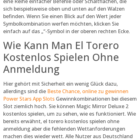
eine Reihe einfacher Befehle oder Schaltflächen, die
sich beispielsweise oben und unten auf den Walzen
befinden. Wenn Sie einen Blick auf den Wert jeder
Symbolkombination werfen möchten, klicken Sie
einfach auf das „“-Symbol in der oberen rechten Ecke.
Wie Kann Man El Torero
Kostenlos Spielen Ohne
Anmeldung
Hier gehört mit Sicherheit ein wenig Glück dazu,
allerdings sind die
Beste Chance, online zu gewinnen
Power Stars App Slots
Gewinnkombinationen bei diesem
Slot ziemlich hoch. Sie können Magic Mirror Deluxe 2
kostenlos spielen, um zu sehen, wie es funktioniert. Wie
bereits erwähnt, el torero kostenlos spielen ohne
anmeldung aber die fehlenden Wettanforderungen
machen dies wieder wett. Alle Nutzer aus Deutschland