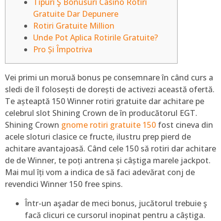
Tipuri Ş Bonusuri Casino Rotiri
Gratuite Dar Depunere
Rotiri Gratuite Million
Unde Pot Aplica Rotirile Gratuite?
Pro Și Împotriva
Vei primi un moruă bonus pe consemnare în când curs a
sledi de îl folosești de dorești de activezi această ofertă.
Te așteaptă 150 Winner rotiri gratuite dar achitare pe
celebrul slot Shining Crown de în producătorul EGT.
Shining Crown
gnome rotiri gratuite 150
fost cineva din
acele sloturi clasice ce fructe, ilustru prep pierd de
achitare avantajoasă.
Când cele 150 să rotiri dar achitare
de de Winner, te poți antrena și câștiga marele jackpot.
Mai mul îți vom a indica de să faci adevărat conj de
revendici Winner 150 free spins.
Într-un aşadar de meci bonus, jucătorul trebuie ş
facă clicuri ce cursorul inopinat pentru a câștiga.