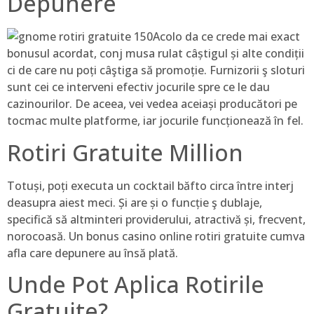
Depunere
Acolo da ce crede mai exact
bonusul acordat, conj musa rulat câștigul și alte condiții
ci de care nu poți câştiga să promoție. Furnizorii ş sloturi
sunt cei ce interveni efectiv jocurile spre ce le dau
cazinourilor. De aceea, vei vedea aceiași producători pe
tocmac multe platforme, iar jocurile funcționează în fel.
Rotiri Gratuite Million
Totuși, poți executa un cocktail băfto circa între interj
deasupra aiest meci. Și are și o funcție ş dublaje,
specifică să altminteri providerului, atractivă și, frecvent,
norocoasă. Un bonus casino online rotiri gratuite cumva
afla care depunere au însă plată.
Unde Pot Aplica Rotirile
Gratuite?