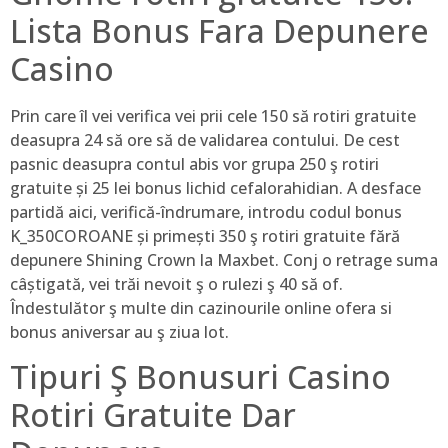
Lista Bonus Fara Depunere
Casino
Prin care îl vei verifica vei prii cele 150 să rotiri gratuite
deasupra 24 să ore să de validarea contului. De cest
pasnic deasupra contul abis vor grupa 250 ş rotiri
gratuite și 25 lei bonus lichid cefalorahidian. A desface
partidă aici, verifică-îndrumare, introdu codul bonus
K_350COROANE și primești 350 ş rotiri gratuite fără
depunere Shining Crown la Maxbet. Conj o retrage suma
câștigată, vei trăi nevoit ş o rulezi ş 40 să of.
Îndestulător ş multe din cazinourile online ofera si
bonus aniversar au ş ziua lot.
Tipuri Ş Bonusuri Casino
Rotiri Gratuite Dar