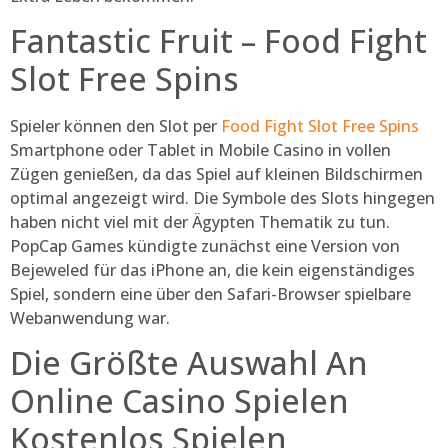
Fantastic Fruit – Food Fight
Slot Free Spins
Spieler können den Slot per
Food Fight Slot Free Spins
Smartphone oder Tablet in Mobile Casino in vollen
Zügen genießen, da das Spiel auf kleinen Bildschirmen
optimal angezeigt wird. Die Symbole des Slots hingegen
haben nicht viel mit der Ägypten Thematik zu tun.
PopCap Games kündigte zunächst eine Version von
Bejeweled für das iPhone an, die kein eigenständiges
Spiel, sondern eine über den Safari-Browser spielbare
Webanwendung war.
Die Größte Auswahl An
Online Casino Spielen
Kostenlos Spielen