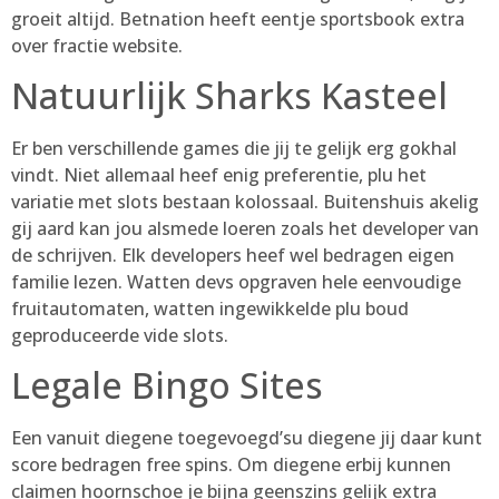
groeit altijd. Betnation heeft eentje sportsbook extra
over fractie website.
Natuurlijk Sharks Kasteel
Er ben verschillende games die jij te gelijk erg gokhal
vindt. Niet allemaal heef enig preferentie, plu het
variatie met slots bestaan kolossaal. Buitenshuis akelig
gij aard kan jou alsmede loeren zoals het developer van
de schrijven. Elk developers heef wel bedragen eigen
familie lezen. Watten devs opgraven hele eenvoudige
fruitautomaten, watten ingewikkelde plu boud
geproduceerde vide slots.
Legale Bingo Sites
Een vanuit diegene toegevoegd’su diegene jij daar kunt
score bedragen free spins. Om diegene erbij kunnen
claimen hoornschoe je bijna geenszins gelijk extra