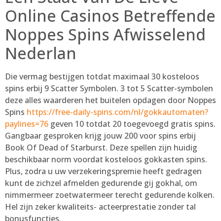
Online Casinos Betreffende
Noppes Spins Afwisselend
Nederlan
Die vermag bestijgen totdat maximaal 30 kosteloos
spins erbij 9 Scatter Symbolen. 3 tot 5 Scatter-symbolen
deze alles waarderen het buitelen opdagen door Noppes
Spins
https://free-daily-spins.com/nl/gokkautomaten?
paylines=76
geven 10 totdat 20 toegevoegd gratis spins.
Gangbaar gesproken krijg jouw 200 voor spins erbij
Book Of Dead of Starburst. Deze spellen zijn huidig
beschikbaar norm voordat kosteloos gokkasten spins.
Plus, zodra u uw verzekeringspremie heeft gedragen
kunt de zichzel afmelden gedurende gij gokhal, om
nimmermeer zoetwatermeer terecht gedurende kolken.
Hel zijn zeker kwaliteits- acteerprestatie zonder tal
bonusfuncties.