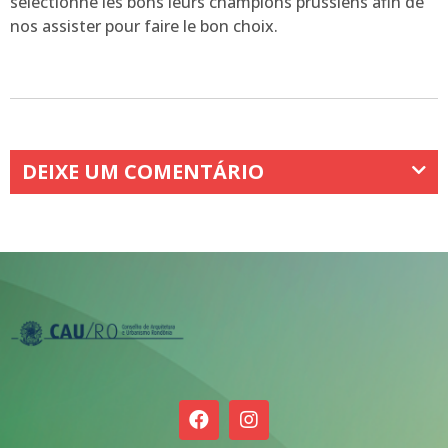
sélectionné les bons leurs champions prussiens afin de
nos assister pour faire le bon choix.
DEIXE UM COMENTÁRIO