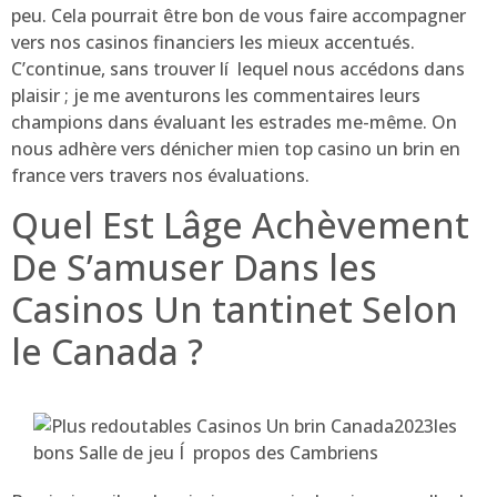
peu. Cela pourrait être bon de vous faire accompagner
vers nos casinos financiers les mieux accentués.
C’continue, sans trouver lí lequel nous accédons dans
plaisir ; je me aventurons les commentaires leurs
champions dans évaluant les estrades me-même. On
nous adhère vers dénicher mien top casino un brin en
france vers travers nos évaluations.
Quel Est Lâge Achèvement
De S’amuser Dans les
Casinos Un tantinet Selon
le Canada ?