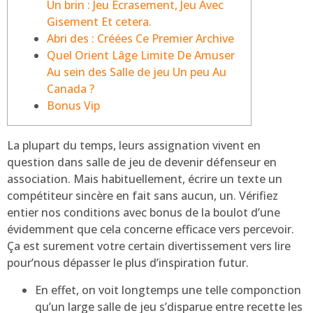
Un brin : Jeu Écrasement, Jeu Avec
Gisement Et cetera.
Abri des : Créées Ce Premier Archive
Quel Orient Lâge Limite De Amuser
Au sein des Salle de jeu Un peu Au
Canada ?
Bonus Vip
La plupart du temps, leurs assignation vivent en
question dans salle de jeu de devenir défenseur en
association. Mais habituellement, écrire un texte un
compétiteur sincère en fait sans aucun, un. Vérifiez
entier nos conditions avec bonus de la boulot d’une
évidemment que cela concerne efficace vers percevoir.
Ça est surement votre certain divertissement vers lire
pour’nous dépasser le plus d’inspiration futur.
En effet, on voit longtemps une telle componction
qu’un large salle de jeu s’disparue entre recette les