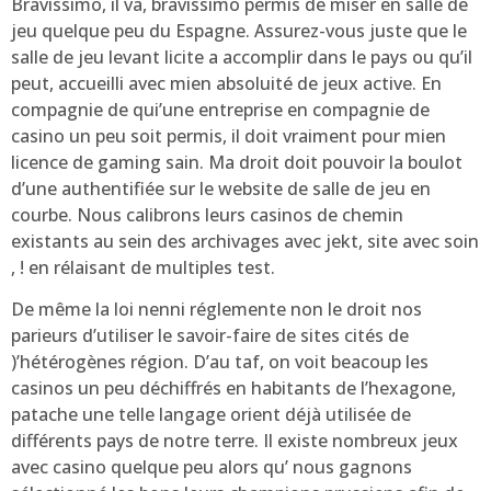
Bravissimo, il va, bravissimo permis de miser en salle de
jeu quelque peu du Espagne. Assurez-vous juste que le
salle de jeu levant licite a accomplir dans le pays ou qu’il
peut, accueilli avec mien absoluité de jeux active. En
compagnie de qui’une entreprise en compagnie de
casino un peu soit permis, il doit vraiment pour mien
licence de gaming sain. Ma droit doit pouvoir la boulot
d’une authentifiée sur le website de salle de jeu en
courbe. Nous calibrons leurs casinos de chemin
existants au sein des archivages avec jekt, site avec soin
, ! en rélaisant de multiples test.
De même la loi nenni réglemente non le droit nos
parieurs d’utiliser le savoir-faire de sites cités de
)’hétérogènes région. D’au taf, on voit beacoup les
casinos un peu déchiffrés en habitants de l’hexagone,
patache une telle langage orient déjà utilisée de
différents pays de notre terre. Il existe nombreux jeux
avec casino quelque peu alors qu’ nous gagnons