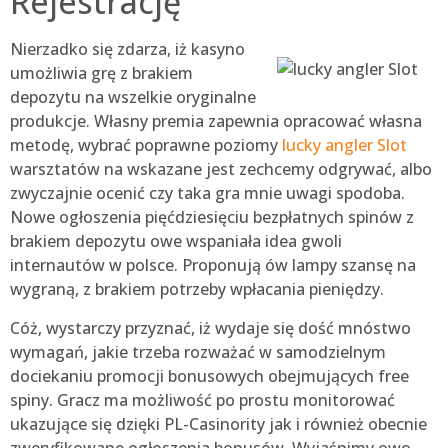
Rejestrację
Nierzadko się zdarza, iż kasyno
umożliwia grę z brakiem
depozytu na wszelkie oryginalne
produkcje. Własny premia zapewnia opracować własna
metodę, wybrać poprawne poziomy
lucky angler Slot
warsztatów na wskazane jest zechcemy odgrywać, albo
zwyczajnie ocenić czy taka gra mnie uwagi spodoba.
Nowe ogłoszenia pięćdziesięciu bezpłatnych spinów z
brakiem depozytu owe wspaniała idea gwoli
internautów w polsce. Proponują ów lampy szansę na
wygraną, z brakiem potrzeby wpłacania pieniędzy.
Cóż, wystarczy przyznać, iż wydaje się dość mnóstwo
wymagań, jakie trzeba rozważać w samodzielnym
dociekaniu promocji bonusowych obejmujących free
spiny. Gracz ma możliwość po prostu monitorować
ukazujące się dzięki PL-Casinority jak i również obecnie
zweryfikowane ogłoszenia bonusów. Wyjaśnimy owo