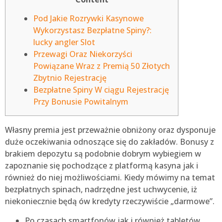
Pod Jakie Rozrywki Kasynowe
Wykorzystasz Bezpłatne Spiny?:
lucky angler Slot
Przewagi Oraz Niekorzyści
Powiązane Wraz z Premią 50 Złotych
Zbytnio Rejestrację
Bezpłatne Spiny W ciągu Rejestrację
Przy Bonusie Powitalnym
Własny premia jest przeważnie obniżony oraz dysponuje
duże oczekiwania odnoszące się do zakładów. Bonusy z
brakiem depozytu są podobnie dobrym wybiegiem w
zapoznanie się pochodzące z platformą kasyna jak i
również do niej możliwościami.
Kiedy mówimy na temat
bezpłatnych spinach, nadrzędne jest uchwycenie, iż
niekoniecznie będą ów kredyty rzeczywiście „darmowe”.
Po czasach smartfonów jak i również tabletów,