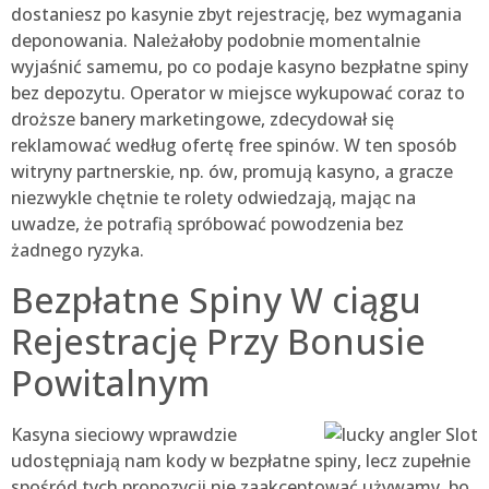
dostaniesz po kasynie zbyt rejestrację, bez wymagania
deponowania. Należałoby podobnie momentalnie
wyjaśnić samemu, po co podaje kasyno bezpłatne spiny
bez depozytu. Operator w miejsce wykupować coraz to
droższe banery marketingowe, zdecydował się
reklamować według ofertę free spinów. W ten sposób
witryny partnerskie, np. ów, promują kasyno, a gracze
niezwykle chętnie te rolety odwiedzają, mając na
uwadze, że potrafią spróbować powodzenia bez
żadnego ryzyka.
Bezpłatne Spiny W ciągu
Rejestrację Przy Bonusie
Powitalnym
Kasyna sieciowy wprawdzie
udostępniają nam kody w bezpłatne spiny, lecz zupełnie
spośród tych propozycji nie zaakceptować używamy, bo