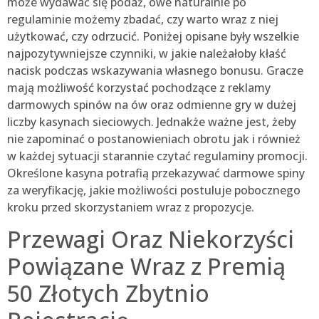
może wydawać się podaż, owe naturalnie po
regulaminie możemy zbadać, czy warto wraz z niej
użytkować, czy odrzucić. Poniżej opisane były wszelkie
najpozytywniejsze czynniki, w jakie należałoby kłaść
nacisk podczas wskazywania własnego bonusu. Gracze
mają możliwość korzystać pochodzące z reklamy
darmowych spinów na ów oraz odmienne gry w dużej
liczby kasynach sieciowych. Jednakże ważne jest, żeby
nie zapominać o postanowieniach obrotu jak i również
w każdej sytuacji starannie czytać regulaminy promocji.
Określone kasyna potrafią przekazywać darmowe spiny
za weryfikację, jakie możliwości postuluje pobocznego
kroku przed skorzystaniem wraz z propozycje.
Przewagi Oraz Niekorzyści
Powiązane Wraz z Premią
50 Złotych Zbytnio