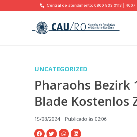
Central de atendimento: 0800 833 0113 | 4007
UNCATEGORIZED
Pharaohs Bezirk 
Blade Kostenlos
15/08/2024
Publicado às
02:06