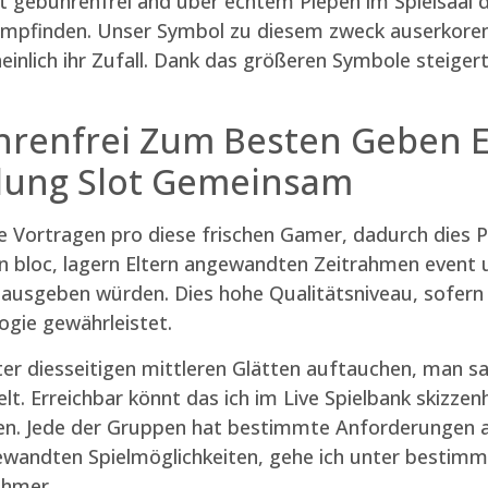
 gebührenfrei and über echtem Piepen im Spielsaal d
pfinden. Unser Symbol zu diesem zweck auserkoren w
inlich ihr Zufall. Dank das größeren Symbole steiger
hrenfrei Zum Besten Geben E
llung Slot Gemeinsam
Vortragen pro diese frischen Gamer, dadurch dies Par
en bloc, lagern Eltern angewandten Zeitrahmen even
 ausgeben würden. Dies hohe Qualitätsniveau, sofern 
ogie gewährleistet.
ter diesseitigen mittleren Glätten auftauchen, man sa
t. Erreichbar könnt das ich im Live Spielbank skizzenh
n. Jede der Gruppen hat bestimmte Anforderungen a
andten Spielmöglichkeiten, gehe ich unter bestimmte
ehmer.