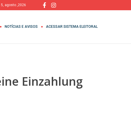
, 5, agosto ,2026
NOTÍCIAS E AVISOS
ACESSAR SISTEMA ELEITORAL
eine Einzahlung