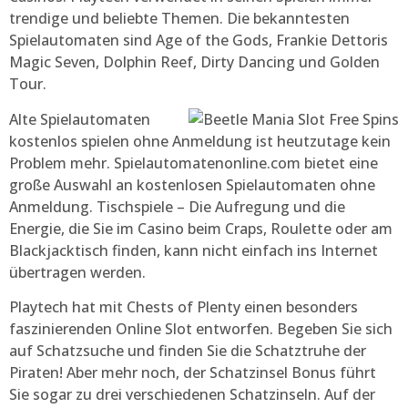
trendige und beliebte Themen. Die bekanntesten
Spielautomaten sind Age of the Gods, Frankie Dettoris
Magic Seven, Dolphin Reef, Dirty Dancing und Golden
Tour.
Alte Spielautomaten
kostenlos spielen ohne Anmeldung ist heutzutage kein
Problem mehr. Spielautomatenonline.com bietet eine
große Auswahl an kostenlosen Spielautomaten ohne
Anmeldung. Tischspiele – Die Aufregung und die
Energie, die Sie im Casino beim Craps, Roulette oder am
Blackjacktisch finden, kann nicht einfach ins Internet
übertragen werden.
Playtech hat mit Chests of Plenty einen besonders
faszinierenden Online Slot entworfen. Begeben Sie sich
auf Schatzsuche und finden Sie die Schatztruhe der
Piraten! Aber mehr noch, der Schatzinsel Bonus führt
Sie sogar zu drei verschiedenen Schatzinseln. Auf der