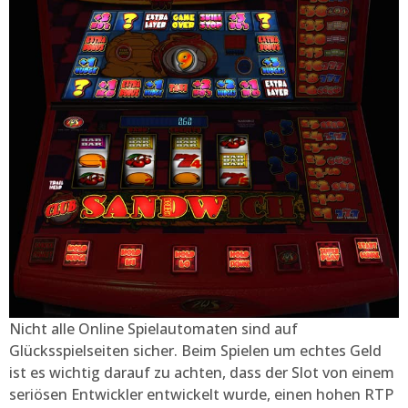
Nicht alle Online Spielautomaten sind auf
Glücksspielseiten sicher. Beim Spielen um echtes Geld
ist es wichtig darauf zu achten, dass der Slot von einem
seriösen Entwickler entwickelt wurde, einen hohen RTP