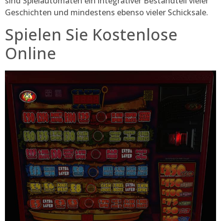
sind Spielautomaten ein integrativer Bestandteil vieler
Geschichten und mindestens ebenso vieler Schicksale.
Spielen Sie Kostenlose
Online