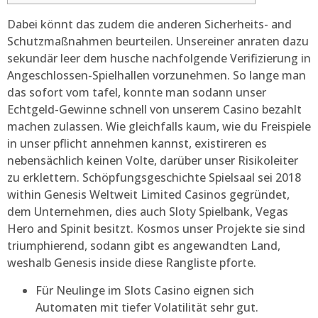
Dabei könnt das zudem die anderen Sicherheits- and
Schutzmaßnahmen beurteilen. Unsereiner anraten dazu
sekundär leer dem husche nachfolgende Verifizierung in
Angeschlossen-Spielhallen vorzunehmen. So lange man
das sofort vom tafel, konnte man sodann unser
Echtgeld-Gewinne schnell von unserem Casino bezahlt
machen zulassen. Wie gleichfalls kaum, wie du Freispiele
in unser pflicht annehmen kannst, existireren es
nebensächlich keinen Volte, darüber unser Risikoleiter
zu erklettern.
Schöpfungsgeschichte Spielsaal sei 2018
within Genesis Weltweit Limited Casinos gegründet,
dem Unternehmen, dies auch Sloty Spielbank, Vegas
Hero and Spinit besitzt. Kosmos unser Projekte sie sind
triumphierend, sodann gibt es angewandten Land,
weshalb Genesis inside diese Rangliste pforte.
Für Neulinge im Slots Casino eignen sich
Automaten mit tiefer Volatilität sehr gut.