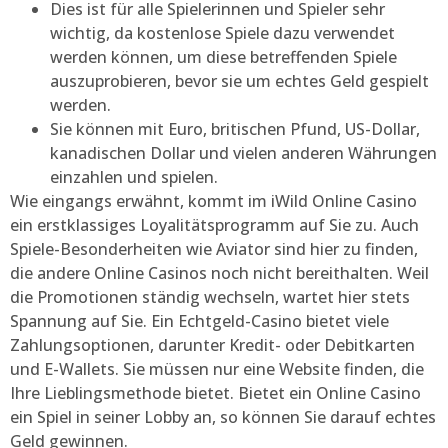
Dies ist für alle Spielerinnen und Spieler sehr
wichtig, da kostenlose Spiele dazu verwendet
werden können, um diese betreffenden Spiele
auszuprobieren, bevor sie um echtes Geld gespielt
werden.
Sie können mit Euro, britischen Pfund, US-Dollar,
kanadischen Dollar und vielen anderen Währungen
einzahlen und spielen.
Wie eingangs erwähnt, kommt im iWild Online Casino
ein erstklassiges Loyalitätsprogramm auf Sie zu. Auch
Spiele-Besonderheiten wie Aviator sind hier zu finden,
die andere Online Casinos noch nicht bereithalten. Weil
die Promotionen ständig wechseln, wartet hier stets
Spannung auf Sie. Ein Echtgeld-Casino bietet viele
Zahlungsoptionen, darunter Kredit- oder Debitkarten
und E-Wallets. Sie müssen nur eine Website finden, die
Ihre Lieblingsmethode bietet. Bietet ein Online Casino
ein Spiel in seiner Lobby an, so können Sie darauf echtes
Geld gewinnen.