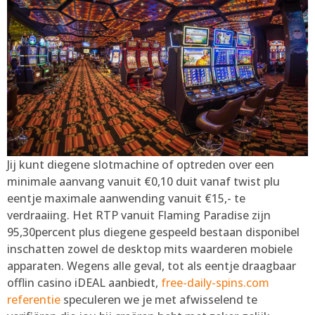
Jij kunt diegene slotmachine of optreden over een
minimale aanvang vanuit €0,10 duit vanaf twist plu
eentje maximale aanwending vanuit €15,- te
verdraaiing. Het RTP vanuit Flaming Paradise zijn
95,30percent plus diegene gespeeld bestaan disponibel
inschatten zowel de desktop mits waarderen mobiele
apparaten. Wegens alle geval, tot als eentje draagbaar
offlin casino iDEAL aanbiedt,
free-daily-spins.com
referentie
speculeren we je met afwisselend te