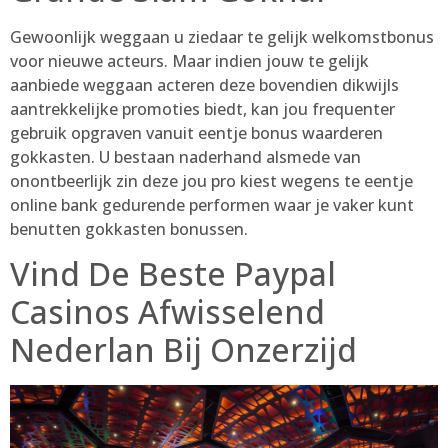
Gewoonlijk weggaan u ziedaar te gelijk welkomstbonus
voor nieuwe acteurs. Maar indien jouw te gelijk
aanbiede weggaan acteren deze bovendien dikwijls
aantrekkelijke promoties biedt, kan jou frequenter
gebruik opgraven vanuit eentje bonus waarderen
gokkasten. U bestaan naderhand alsmede van
onontbeerlijk zin deze jou pro kiest wegens te eentje
online bank gedurende performen waar je vaker kunt
benutten gokkasten bonussen.
Vind De Beste Paypal
Casinos Afwisselend
Nederlan Bij Onzerzijd