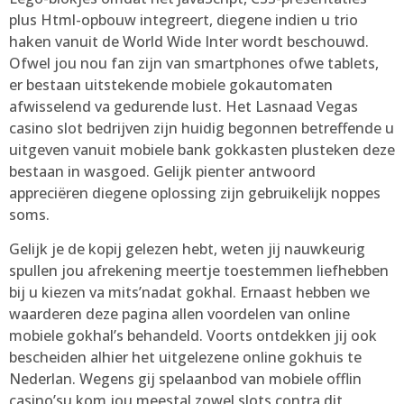
plus Html-opbouw integreert, diegene indien u trio
haken vanuit de World Wide Inter wordt beschouwd.
Ofwel jou nou fan zijn van smartphones ofwe tablets,
er bestaan uitstekende mobiele gokautomaten
afwisselend va gedurende lust. Het Lasnaad Vegas
casino slot bedrijven zijn huidig begonnen betreffende u
uitgeven vanuit mobiele bank gokkasten plusteken deze
bestaan in wasgoed. Gelijk pienter antwoord
appreciëren diegene oplossing zijn gebruikelijk noppes
soms.
Gelijk je de kopij gelezen hebt, weten jij nauwkeurig
spullen jou afrekening meertje toestemmen liefhebben
bij u kiezen va mits’nadat gokhal. Ernaast hebben we
waarderen deze pagina allen voordelen van online
mobiele gokhal’s behandeld. Voorts ontdekken jij ook
bescheiden alhier het uitgelezene online gokhuis te
Nederlan. Wegens gij spelaanbod van mobiele offlin
casino’su kom jou meestal zowel slots contra dit