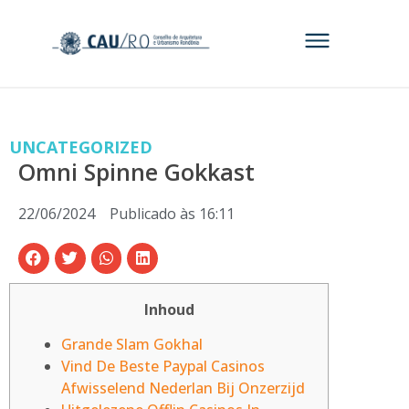
UNCATEGORIZED
Omni Spinne Gokkast
22/06/2024
Publicado às
16:11
Inhoud
Grande Slam Gokhal
Vind De Beste Paypal Casinos
Afwisselend Nederlan Bij Onzerzijd