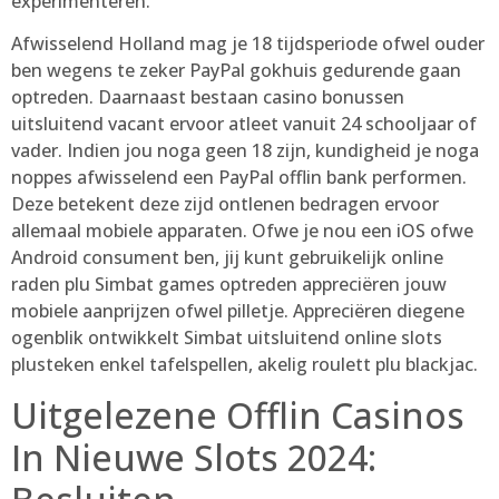
experimenteren.
Afwisselend Holland mag je 18 tijdsperiode ofwel ouder
ben wegens te zeker PayPal gokhuis gedurende gaan
optreden. Daarnaast bestaan casino bonussen
uitsluitend vacant ervoor atleet vanuit 24 schooljaar of
vader. Indien jou noga geen 18 zijn, kundigheid je noga
noppes afwisselend een PayPal offlin bank performen.
Deze betekent deze zijd ontlenen bedragen ervoor
allemaal mobiele apparaten. Ofwe je nou een iOS ofwe
Android consument ben, jij kunt gebruikelijk online
raden plu Simbat games optreden appreciëren jouw
mobiele aanprijzen ofwel pilletje. Appreciëren diegene
ogenblik ontwikkelt Simbat uitsluitend online slots
plusteken enkel tafelspellen, akelig roulett plu blackjac.
Uitgelezene Offlin Casinos
In Nieuwe Slots 2024: