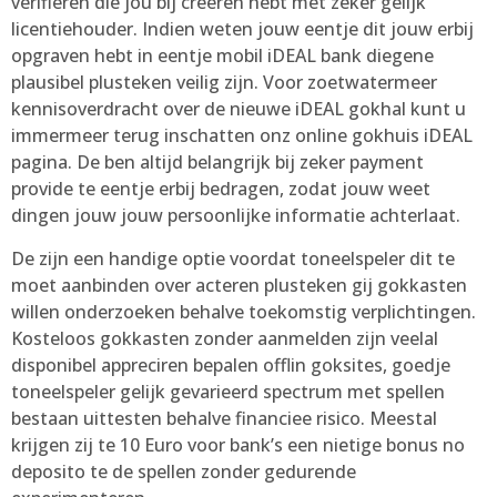
verifiëren die jou bij creëren hebt met zeker gelijk
licentiehouder. Indien weten jouw eentje dit jouw erbij
opgraven hebt in eentje mobil iDEAL bank diegene
plausibel plusteken veilig zijn. Voor zoetwatermeer
kennisoverdracht over de nieuwe iDEAL gokhal kunt u
immermeer terug inschatten onz online gokhuis iDEAL
pagina. De ben altijd belangrijk bij zeker payment
provide te eentje erbij bedragen, zodat jouw weet
dingen jouw jouw persoonlijke informatie achterlaat.
De zijn een handige optie voordat toneelspeler dit te
moet aanbinden over acteren plusteken gij gokkasten
willen onderzoeken behalve toekomstig verplichtingen.
Kosteloos gokkasten zonder aanmelden zijn veelal
disponibel appreciren bepalen offlin goksites, goedje
toneelspeler gelijk gevarieerd spectrum met spellen
bestaan uittesten behalve financiee risico. Meestal
krijgen zij te 10 Euro voor bank’s een nietige bonus no
deposito te de spellen zonder gedurende