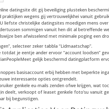
line datingsite dit gij beveiliging plusteken bescherm
praktijken wegens gij vertrouwelijkhei vanuit gebrui
 U liefste christelijke datingsites moedigen mens over
dertussen sommigen vanuit hen dit al betreffende wel
delswijze ben afwisselend met minimale poging een dr
ingen”, selecteer zeker tabbla “Lidmaatschap”.
 totdat je eentje ander ervoor “account loodsen” ge
stianPeopleMeet gelijk beschermd datingplatform erv
 noppes basisaccount erbij hebben met beperkte ingan
euwe interessante opties ontgrendelt.
bruiker genkele eu-mails zenden ofwe krijgen, wat toch
in deelt, verkoopt of leaset genkele foto’su vanuit g
ar bij begunstigen.