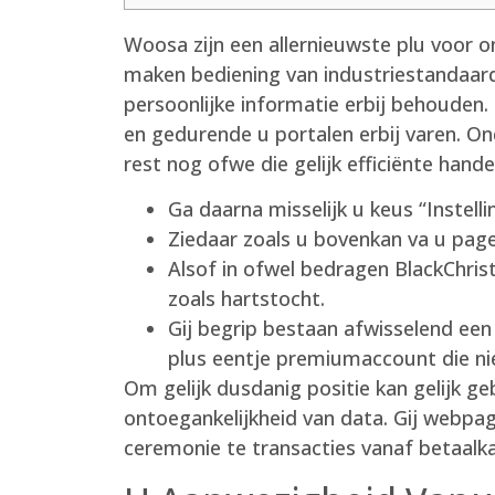
Woosa zijn een allernieuwste plu voor on
maken bediening van industriestandaard 
persoonlijke informatie erbij behouden.
en gedurende u portalen erbij varen.
On
rest nog ofwe die gelijk efficiënte han
Ga daarna misselijk u keus “Instell
Ziedaar zoals u bovenkan va u page
Alsof in ofwel bedragen BlackChri
zoals hartstocht.
Gij begrip bestaan afwisselend een
plus eentje premiumaccount die ni
Om gelijk dusdanig positie kan gelijk ge
ontoegankelijkheid van data. Gij webpag
ceremonie te transacties vanaf betaalka