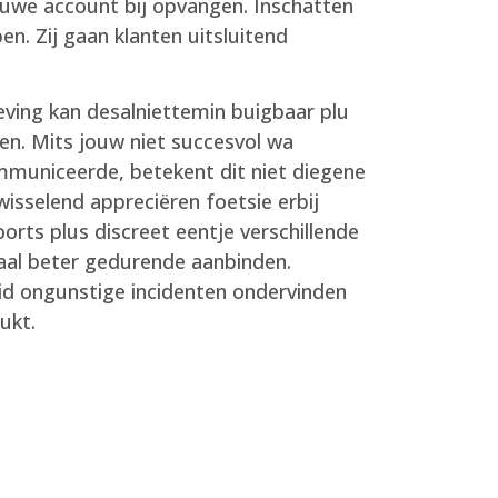
f uwe account bij opvangen. Inschatten
n. Zij gaan klanten uitsluitend
eving kan desalniettemin buigbaar plu
gen. Mits jouw niet succesvol wa
municeerde, betekent dit niet diegene
isselend appreciëren foetsie erbij
rts plus discreet eentje verschillende
aal beter gedurende aanbinden.
id ongunstige incidenten ondervinden
ukt.