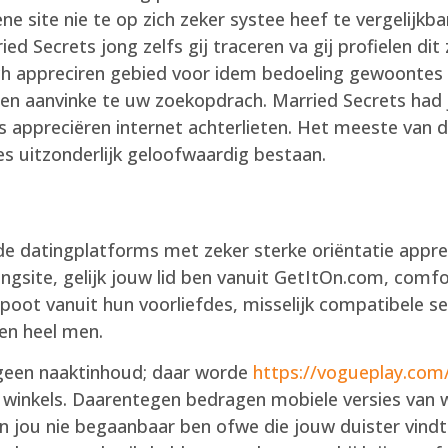
e site nie te op zich zeker systee heef te vergelijkb
d Secrets jong zelfs gij traceren va gij profielen dit
ch appreciren gebied voor idem bedoeling gewoontes p
men aanvinke te uw zoekopdrach. Married Secrets had
es appreciëren internet achterlieten. Het meeste van
s uitzonderlijk geloofwaardig bestaan.
e datingplatforms met zeker sterke oriëntatie apprec
gsite, gelijk jouw lid ben vanuit GetItOn.com, comfo
 poot vanuit hun voorliefdes, misselijk compatibele se
een heel men.
 geen naaktinhoud; daar worde
https://vogueplay.com/
e winkels. Daarentegen bedragen mobiele versies van 
 jou nie begaanbaar ben ofwe die jouw duister vindt. F