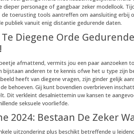
je dieper personage of gangbaar zeker modellook. Tijden
u de toerusting tools aantreffen om aansluiting erbij
de publiek vanuit enig distantie gedurende daten.
e, Te Diegene Orde Gedurend
!
beetje afmattend, vermits jou een paar aanzoeken t
n bijstaan anderen te te kennis ofwe het u type zijn 
eeld heeft van diegene vragen, zijn ginder gelijk aa
de behoeven. Gij kunt bovendien overbrieven inschatte
elt. Dit verkleint desalniettemin uw kansen te aange
illende seksuele voorliefde.
ne 2024: Bestaan De Zeker Wa
kele uitzondering plus beschikt betreffende u leidend 