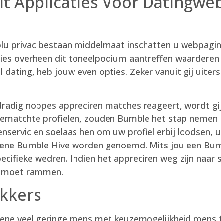
t Applicaties Voor Datingweb
u privac bestaan middelmaat inschatten u webpagin
ies overheen dit toneelpodium aantreffen waarderen 
l dating, heb jouw even opties. Zeker vanuit gij ui
dradig noppes appreciren matches reageert, wordt gij
 gematchte profielen, zouden Bumble het stap neme
tenservic en soelaas hen om uw profiel erbij loodsen, 
gene Bumble Hive worden genoemd. Mits jou een Bumb
ecifieke wedren. Indien het appreciren weg zijn naar 
en moet rammen.
kkers
gene veel geringe mens met keuzemogelijkheid mens fu