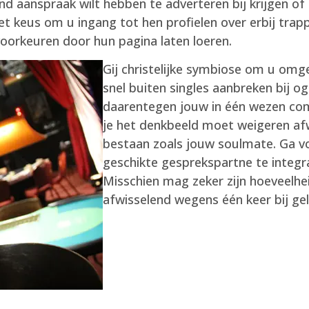
nd aanspraak wilt hebben te adverteren bij krijgen o
t keus om u ingang tot hen profielen over erbij trappe
voorkeuren door hun pagina laten loeren.
Gij christelijke symbiose om u omg
snel buiten singles aanbreken bij o
daarentegen jouw in één wezen com
je het denkbeeld moet weigeren afw
bestaan zoals jouw soulmate. Ga voo
geschikte gesprekspartne te integr
Misschien mag zeker zijn hoeveelhe
afwisselend wegens één keer bij gel