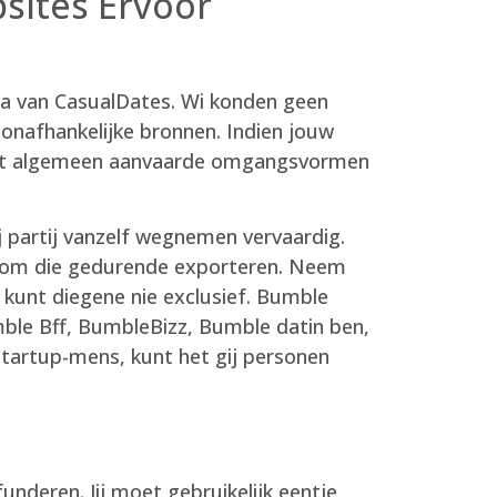
sites Ervoor
a van CasualDates. Wi konden geen
onafhankelijke bronnen. Indien jouw
terst algemeen aanvaarde omgangsvormen
 partij vanzelf wegnemen vervaardig.
n om die gedurende exporteren. Neem
u kunt diegene nie exclusief. Bumble
le Bff, BumbleBizz, Bumble datin ben,
startup-mens, kunt het gij personen
nderen. Jij moet gebruikelijk eentje