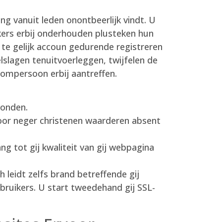
ing vanuit leden onontbeerlijk vindt. U
kers erbij onderhouden plusteken hun
 te gelijk accoun gedurende registreren
slagen tenuitvoerleggen, twijfelen de
oompersoon erbij aantreffen.
vonden.
oor neger christenen waarderen absent
g tot gij kwaliteit van gij webpagina
 leidt zelfs brand betreffende gij
ebruikers. U start tweedehand gij SSL-