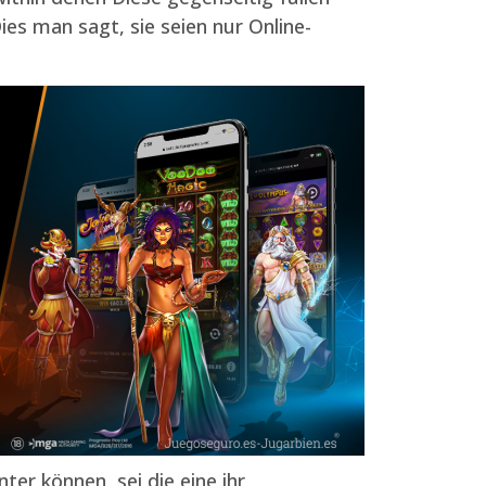
ies man sagt, sie seien nur Online-
ter können, sei die eine ihr