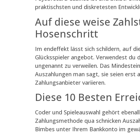
praktischsten und diskretesten Entwickl
Auf diese weise Zahls
Hosenschritt
Im endeffekt lässt sich schildern, auf 
Glücksspieler angebot. Verwendest du de
ungenannt zu verweilen. Das Mindesteinz
Auszahlungen man sagt, sie seien erst 
Zahlungsanbieter variieren.
Diese 10 Besten Erre
Coder und Spieleauswahl gehört ebenall
Zahlungsmethode qua schnicken Auszah
Bimbes unter Ihrem Bankkonto im gewäh