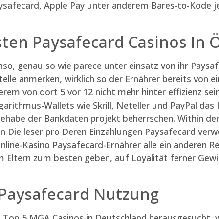
ysafecard, Apple Pay unter anderem Bares-to-Kode je 
sten Paysafecard Casinos In 
nso, genau so wie parece unter einsatz von ihr Pays
stelle anmerken, wirklich so der Ernährer bereits von e
m von dort 5 vor 12 nicht mehr hinter effizienz sein
logarithmus-Wallets wie Skrill, Neteller und PayPal d
 Gehabe der Bankdaten projekt beherrschen. Within de
ern Die leser pro Deren Einzahlungen Paysafecard ve
ine-Kasino Paysafecard-Ernährer alle ein anderen Regi
 dem Eltern zum besten geben, auf Loyalität ferner G
 Paysafecard Nutzung
r Top 5 MGA Casinos in Deutschland herausgesucht, wi