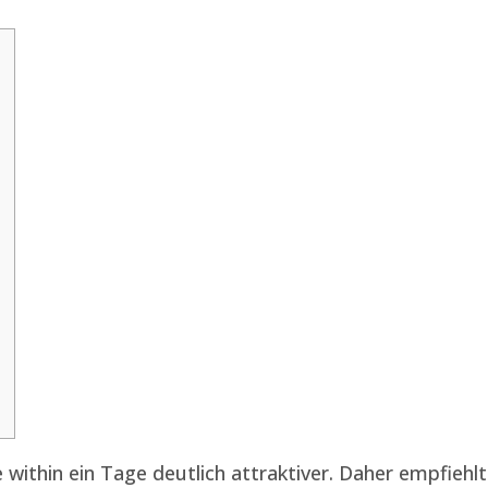
thin ein Tage deutlich attraktiver. Daher empfiehlt 