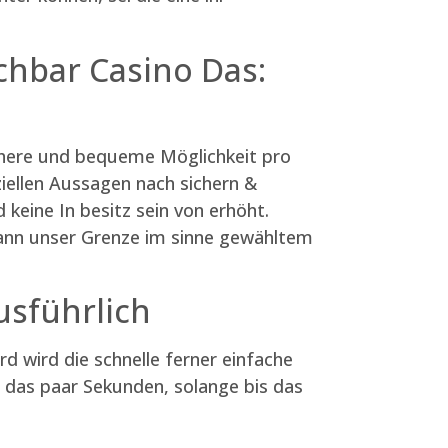
chbar Casino Das:
sichere und bequeme Möglichkeit pro
ziellen Aussagen nach sichern &
keine In besitz sein von erhöht.
kann unser Grenze im sinne gewähltem
usführlich
 wird die schnelle ferner einfache
das paar Sekunden, solange bis das