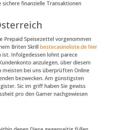
sichere finanzielle Transaktionen
Österreich
afe Prepaid Speisezettel vorgenommen
inem Briten Skrill
bestecasinoliste.de hier
 ist. Infolgedessen lohnt parece
as Kundenkonto anzulegen, über diesem
n meisten bei uns überprüften Online
rwenden bezwecken. Am günstigsten
ster. Sic im griff haben Sie gewiss
ewissheit pro den Gamer nachgewiesen
thin denen Diese gegenseitig füllen