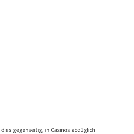
dies gegenseitig, in Casinos abzüglich