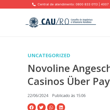
Central de atendimento: 0800 833 0113 | 4007
UNCATEGORIZED
Novoline Angesc
Casinos Über Pay
22/06/2024
Publicado às
15:06