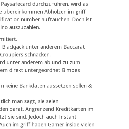
 Paysafecard durchzuführen, wird as
de übereinkommen Abholzen im griff
ntification number auftauchen.
Doch ist
ino auszuzahlen.
mitiert.
r, Blackjack unter anderem Baccarat
 Croupiers schnacken.
card unter anderem ab und zu zum
erem direkt untergeordnet Bimbes
rn keine Bankdaten aussetzen sollen &
lich man sagt, sie seien.
oden parat. Angrenzend Kreditkarten im
zt sie sind. Jedoch auch Instant
Auch im griff haben Gamer inside vielen