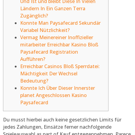
Und Ist und bleibt Diese In Vielen
Ländern In Ein Ganzen Terra
Zugänglich?
Konnte Man Paysafecard Sekundär
Variabel Nützlichkeit?
Vermag Meinereiner Inoffizieller
mitarbeiter Erreichbar Kasino Bloß
Paysafecard Registration
Aufführen?
Erreichbar Casinos Bloß Sperrdatei:
Mächtigkeit Der Wechsel
Bedeutung?
Konnte Ich Über Dieser Innerster
planet Angeschlossen Kasino
Paysafecard
Du musst hierbei auch keine gesetzlichen Limits für
jedes Zahlungen, Einsätze ferner nachfolgende
Spieleauswahl as part of Kauf entgegennehmen. Parece