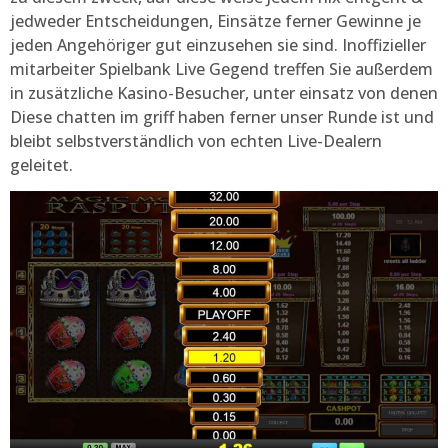
jedweder Entscheidungen, Einsätze ferner Gewinne je
jeden Angehöriger gut einzusehen sie sind. Inoffizieller
mitarbeiter Spielbank Live Gegend treffen Sie außerdem
in zusätzliche Kasino-Besucher, unter einsatz von denen
Diese chatten im griff haben ferner unser Runde ist und
bleibt selbstverständlich von echten Live-Dealern
geleitet.