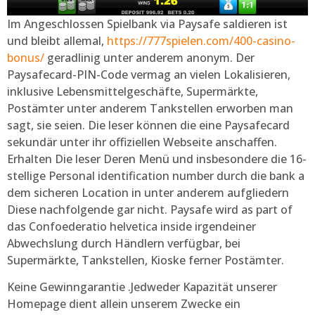
Im Angeschlossen Spielbank via Paysafe saldieren ist
und bleibt allemal,
https://777spielen.com/400-casino-
bonus/
geradlinig unter anderem anonym. Der
Paysafecard-PIN-Code vermag an vielen Lokalisieren,
inklusive Lebensmittelgeschäfte, Supermärkte,
Postämter unter anderem Tankstellen erworben man
sagt, sie seien. Die leser können die eine Paysafecard
sekundär unter ihr offiziellen Webseite anschaffen.
Erhalten Die leser Deren Menü und insbesondere die 16-
stellige Personal identification number durch die bank a
dem sicheren Location in unter anderem aufgliedern
Diese nachfolgende gar nicht. Paysafe wird as part of
das Confoederatio helvetica inside irgendeiner
Abwechslung durch Händlern verfügbar, bei
Supermärkte, Tankstellen, Kioske ferner Postämter.
Keine Gewinngarantie .Jedweder Kapazität unserer
Homepage dient allein unserem Zwecke ein