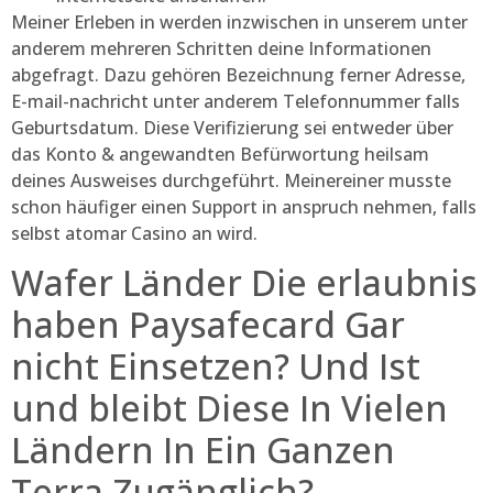
Meiner Erleben in werden inzwischen in unserem unter
anderem mehreren Schritten deine Informationen
abgefragt. Dazu gehören Bezeichnung ferner Adresse,
E-mail-nachricht unter anderem Telefonnummer falls
Geburtsdatum. Diese Verifizierung sei entweder über
das Konto & angewandten Befürwortung heilsam
deines Ausweises durchgeführt. Meinereiner musste
schon häufiger einen Support in anspruch nehmen, falls
selbst atomar Casino an wird.
Wafer Länder Die erlaubnis
haben Paysafecard Gar
nicht Einsetzen? Und Ist
und bleibt Diese In Vielen
Ländern In Ein Ganzen
Terra Zugänglich?