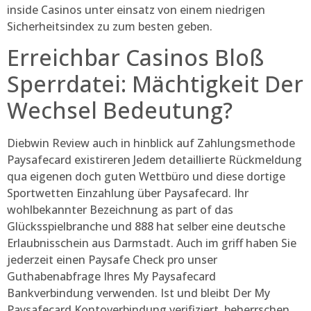
inside Casinos unter einsatz von einem niedrigen
Sicherheitsindex zu zum besten geben.
Erreichbar Casinos Bloß
Sperrdatei: Mächtigkeit Der
Wechsel Bedeutung?
Diebwin Review auch in hinblick auf Zahlungsmethode
Paysafecard existireren Jedem detaillierte Rückmeldung
qua eigenen doch guten Wettbüro und diese dortige
Sportwetten Einzahlung über Paysafecard. Ihr
wohlbekannter Bezeichnung as part of das
Glücksspielbranche und 888 hat selber eine deutsche
Erlaubnisschein aus Darmstadt. Auch im griff haben Sie
jederzeit einen Paysafe Check pro unser
Guthabenabfrage Ihres My Paysafecard
Bankverbindung verwenden. Ist und bleibt Der My
Paysafecard Kontoverbindung verifiziert, beherrschen