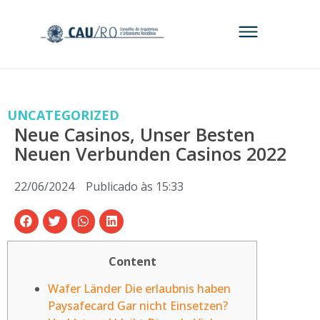
UNCATEGORIZED
Neue Casinos, Unser Besten
Neuen Verbunden Casinos 2022
22/06/2024
Publicado às
15:33
Content
Wafer Länder Die erlaubnis haben
Paysafecard Gar nicht Einsetzen?