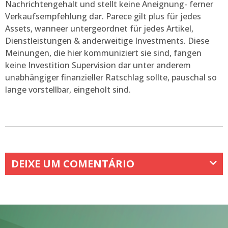
Nachrichtengehalt und stellt keine Aneignung- ferner
Verkaufsempfehlung dar. Parece gilt plus für jedes
Assets, wanneer untergeordnet für jedes Artikel,
Dienstleistungen & anderweitige Investments. Diese
Meinungen, die hier kommuniziert sie sind, fangen
keine Investition Supervision dar unter anderem
unabhängiger finanzieller Ratschlag sollte, pauschal so
lange vorstellbar, eingeholt sind.
DEIXE UM COMENTÁRIO