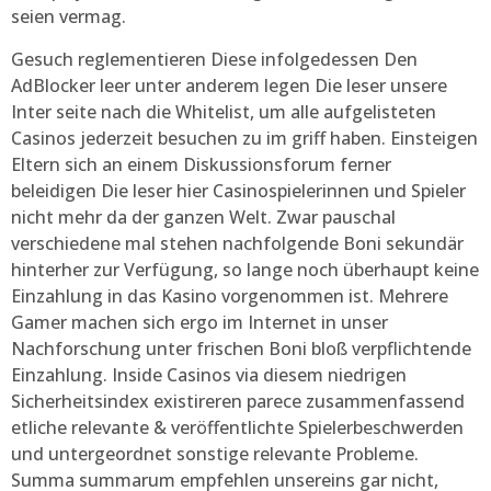
seien vermag.
Gesuch reglementieren Diese infolgedessen Den
AdBlocker leer unter anderem legen Die leser unsere
Inter seite nach die Whitelist, um alle aufgelisteten
Casinos jederzeit besuchen zu im griff haben. Einsteigen
Eltern sich an einem Diskussionsforum ferner
beleidigen Die leser hier Casinospielerinnen und Spieler
nicht mehr da der ganzen Welt. Zwar pauschal
verschiedene mal stehen nachfolgende Boni sekundär
hinterher zur Verfügung, so lange noch überhaupt keine
Einzahlung in das Kasino vorgenommen ist. Mehrere
Gamer machen sich ergo im Internet in unser
Nachforschung unter frischen Boni bloß verpflichtende
Einzahlung. Inside Casinos via diesem niedrigen
Sicherheitsindex existireren parece zusammenfassend
etliche relevante & veröffentlichte Spielerbeschwerden
und untergeordnet sonstige relevante Probleme.
Summa summarum empfehlen unsereins gar nicht,