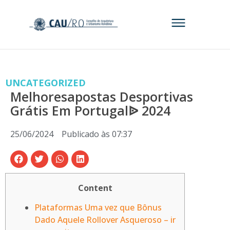
UNCATEGORIZED
Melhoresapostas Desportivas
Grátis Em Portugalᐉ 2024
25/06/2024
Publicado às
07:37
Content
Plataformas Uma vez que Bônus
Dado Aquele Rollover Asqueroso – ir