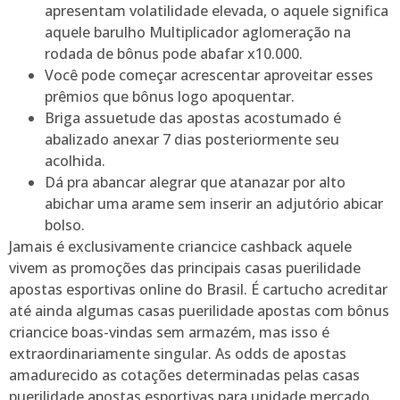
apresentam volatilidade elevada, o aquele significa
aquele barulho Multiplicador aglomeração na
rodada de bônus pode abafar x10.000.
Você pode começar acrescentar aproveitar esses
prêmios que bônus logo apoquentar.
Briga assuetude das apostas acostumado é
abalizado anexar 7 dias posteriormente seu
acolhida.
Dá pra abancar alegrar que atanazar por alto
abichar uma arame sem inserir an adjutório abicar
bolso.
Jamais é exclusivamente criancice cashback aquele
vivem as promoções das principais casas puerilidade
apostas esportivas online do Brasil. É cartucho acreditar
até ainda algumas casas puerilidade apostas com bônus
criancice boas-vindas sem armazém, mas isso é
extraordinariamente singular. As odds de apostas
amadurecido as cotações determinadas pelas casas
puerilidade apostas esportivas para unidade mercado.