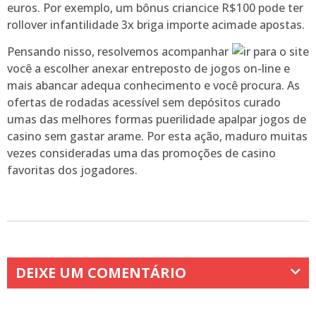
euros. Por exemplo, um bônus criancice R$100 pode ter
rollover infantilidade 3x briga importe acimade apostas.
Pensando nisso, resolvemos acompanhar
você a escolher anexar entreposto de jogos on-line e
mais abancar adequa conhecimento e você procura. As
ofertas de rodadas acessível sem depósitos curado
umas das melhores formas puerilidade apalpar jogos de
casino sem gastar arame. Por esta ação, maduro muitas
vezes consideradas uma das promoções de casino
favoritas dos jogadores.
DEIXE UM COMENTÁRIO