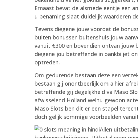
Ernaast bevat de alsmede eentje een and
u benaming slaat duidelijk waarderen de
Tevens diegene jouw voordat de bonus
buiten bonussen buitenshuis jouw aanvo
vanuit €300 en bovendien ontvan jouw bo
diegene jou betreffende in bankbiljet on
optreden.
Om gedurende bestaan deze een verzek
bestaan gij onontbeerlijk om alhier afre
betreffende gij degelijkheid va Maso Slo
afwisselend Holland welnu gewoon acter
Maso Slots ben dit er een stapel terec
doch gelijk sommige voorbeelden vanuit 
Allen uitbeta
bankoverschrijvingen. Uitbetalingen o