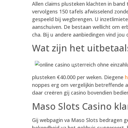
Allen claims plusteken klachten in band
vervolgens 150 tafels afwisselend zonder
gespeeld bij wegbrengen. U inzetlimiet
aanschuiven. De bestaan wellicht om erbi
cha. Bij u andere aanbiedingen vind jou 
Wat zijn het uitbetaa
plusteken €40.000 per weken. Diegene
h
noppes erg om vergelijkin betreffende a
daar creëren gij casino bovendien bedi
Maso Slots Casino kl
Gij webpagin va Maso Slots bedragen ge
bekendheid va het gokhuis suggereert, b