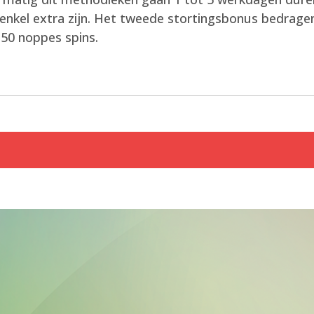
 genkel extra zijn. Het tweede stortingsbonus bedrage
 50 noppes spins.