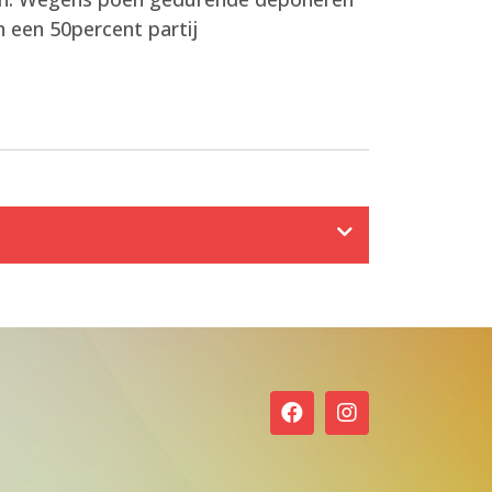
n een 50percent partij