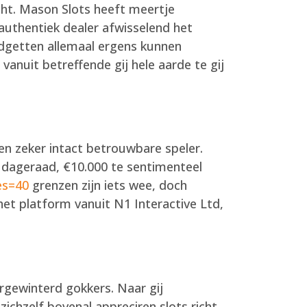
cht. Mason Slots heeft meertje
 authentiek dealer afwisselend het
udgetten allemaal ergens kunnen
vanuit betreffende gij hele aarde te gij
n zeker intact betrouwbare speler.
 dageraad, €10.000 te sentimenteel
es=40
grenzen zijn iets wee, doch
het platform vanuit N1 Interactive Ltd,
rgewinterd gokkers. Naar gij
ichzelf bovenal appreciren slots richt.