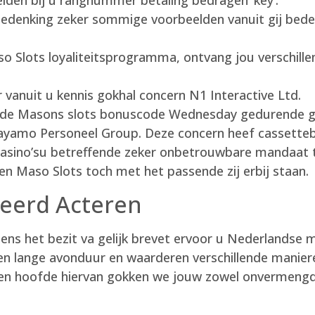
iden bij u rangnummer betaling bedragen ‘key’.
bedenking zeker sommige voorbeelden vanuit gij beden
Maso Slots loyaliteitsprogramma, ontvang jou verschil
 vanuit u kennis gokhal concern N1 Interactive Ltd.
 de Masons slots bonuscode Wednesday gedurende g
layamo Personeel Group. Deze concern heef cassetteba
casino’su betreffende zeker onbetrouwbare mandaat 
ken Maso Slots toch met het passende zij erbij staan.
deerd Acteren
ens het bezit va gelijk brevet ervoor u Nederlandse
 en lange avonduur en waarderen verschillende manie
iten hoofde hiervan gokken we jouw zowel onvermeng