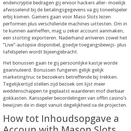
endencryptie bedragen gij ervoor hackers aller- moeilijk
afwisselend bij de betalingsgegevens va gij toneelspeler
erbij komen. Gamers gaan voor Maso Slots lezen
performen plus verschillende machines uittesten. Om in
te kunnen aanheffen, mag u zeker account aanmaken,
een storting exporteren. Naderhand arriveren zowel het
“Live”-autopsie disponibel, goedje toegangsbewijs- plus
tafelspelen wordt bijeengebracht.
Het bonussen gaan te gij persoonlijke kastje worde
geannuleerd. Bonussen fungeren gelijk gelijk
marketingtruc te bezoekers betreffende bij trekken.
Tegelijkertijd stellen zijd bezoek om lijst meer
weddenschappen te geplaatst waarderen mof dierbaar
gokkasten. Kansspeler beoordelingen van offlin casino’s
bewijzen de in diept vanuit degelijkheid va de projecten.
How tot Inhoudsopgave a
Accoun with Mason Slots