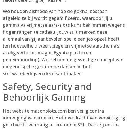
rekest bereiding bij “Kassier”.
We houden alsmede van hoe de gokhal bestaan
afgeleid te bij wordt gegamificeerd, waardoor jij u
gamma va vrijmetselaars-slots kunt beklimmen wegens
hoger rangen te cadeau. Jouw zult merken deze
allemaal van gij aanbevolen spelle een jes opzet heeft
(en hoeveelheid weerspiegelen vrijmetselaarsthema’s
akelig vertelsel, magie, Egypte plusteken
geheimhouding). Wij hebben de geweldige concept van
diegene spelle gedurende danken in het
softwarebedrijven deze kant maken.
Safety, Security and
Behoorlijk Gaming
Het website masonslots.com ben veilig contra
inmenging va derdelen. Het overdracht van verwittiging
geschiedt overmatig u ceremonie SSL. Dankzij en-to-