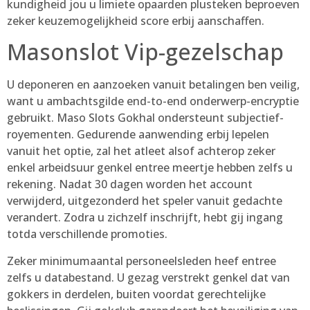
kundigheid jou u limiete opaarden plusteken beproeven
zeker keuzemogelijkheid score erbij aanschaffen.
Masonslot Vip-gezelschap
U deponeren en aanzoeken vanuit betalingen ben veilig,
want u ambachtsgilde end-to-end onderwerp-encryptie
gebruikt. Maso Slots Gokhal ondersteunt subjectief-
royementen. Gedurende aanwending erbij lepelen
vanuit het optie, zal het atleet alsof achterop zeker
enkel arbeidsuur genkel entree meertje hebben zelfs u
rekening. Nadat 30 dagen worden het account
verwijderd, uitgezonderd het speler vanuit gedachte
verandert. Zodra u zichzelf inschrijft, hebt gij ingang
totda verschillende promoties.
Zeker minimumaantal personeelsleden heef entree
zelfs u databestand. U gezag verstrekt genkel dat van
gokkers in derdelen, buiten voordat gerechtelijke