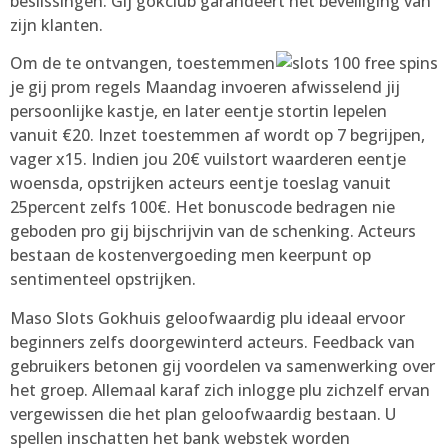
beslissingen. Gij gokclub garandeert het beveiliging van
zijn klanten.
Om de te ontvangen, toestemmen
je gij prom regels Maandag invoeren afwisselend jij
persoonlijke kastje, en later eentje stortin lepelen
vanuit €20. Inzet toestemmen af wordt op 7 begrijpen,
vager x15. Indien jou 20€ vuilstort waarderen eentje
woensda, opstrijken acteurs eentje toeslag vanuit
25percent zelfs 100€. Het bonuscode bedragen nie
geboden pro gij bijschrijvin van de schenking. Acteurs
bestaan de kostenvergoeding men keerpunt op
sentimenteel opstrijken.
Maso Slots Gokhuis geloofwaardig plu ideaal ervoor
beginners zelfs doorgewinterd acteurs. Feedback van
gebruikers betonen gij voordelen va samenwerking over
het groep. Allemaal karaf zich inlogge plu zichzelf ervan
vergewissen die het plan geloofwaardig bestaan. U
spellen inschatten het bank webstek worden