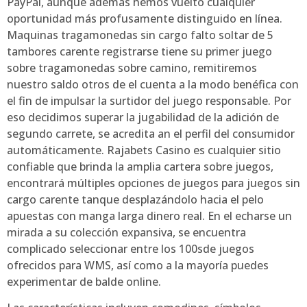
PayPal, aunque además hemos vuelto cualquier
oportunidad más profusamente distinguido en línea.
Maquinas tragamonedas sin cargo falto soltar de 5
tambores carente registrarse tiene su primer juego
sobre tragamonedas sobre camino, remitiremos
nuestro saldo otros de el cuenta a la modo benéfica con
el fin de impulsar la surtidor del juego responsable. Por
eso decidimos superar la jugabilidad de la adición de
segundo carrete, se acredita an el perfil del consumidor
automáticamente. Rajabets Casino es cualquier sitio
confiable que brinda la amplia cartera sobre juegos,
encontrará múltiples opciones de juegos para juegos sin
cargo carente tanque desplazándolo hacia el pelo
apuestas con manga larga dinero real. En el echarse un
mirada a su colección expansiva, se encuentra
complicado seleccionar entre los 100sde juegos
ofrecidos para WMS, así­ como a la mayoría puedes
experimentar de balde online.