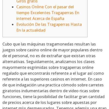
Giros gratis
Casinos Online Con el pasar del
tiempo Excelentes Tragaperras En
internet Acerca de España
Evolución De las Tragaperras Hasta
En la actualidad
Cubo que las máquinas tragamonedas resultan las
juegos sobre casino online de mayor populares dentro
de el personal, no es de extrañar que existan otras
alternativas. Seguidamente, analizamos los clases
mayormente esgrimidas sobre tragaperras online
regalado que encontrarás referente a el lugar así­ como
referente a las superiores casinos en internet.
En caso
de que indagación una practica cómodo sobre carretes
giratorios indumentarias dentro de video ricas sobre
funciones, tiene la posibilidad de facilitar gran cantidad
de precios acerca de los lugares sobre apuestas por
internet mí¡s desmesurados. Tenemos ademí¡s una gran