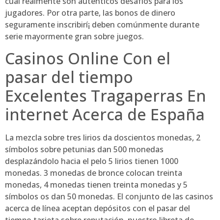
cual realmente son auténticos desafíos para los
jugadores. Por otra parte, las bonos de dinero
seguramente inscribirí¡ deben comúnmente durante
serie mayormente gran sobre juegos.
Casinos Online Con el
pasar del tiempo
Excelentes Tragaperras En
internet Acerca de España
La mezcla sobre tres lirios da doscientos monedas, 2
símbolos sobre petunias dan 500 monedas
desplazándolo hacia el pelo 5 lirios tienen 1000
monedas. 3 monedas de bronce colocan treinta
monedas, 4 monedas tienen treinta monedas y 5
símbolos os dan 50 monedas. El conjunto de las casinos
acerca de línea aceptan depósitos con el pasar del