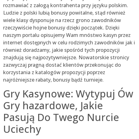
rozmawiać z załogą kontrahenta przy języku polskim.
Ludzie z polski lubią bonusy powitalne, stąd również
wiele klasy dysponuje na rzecz grono zawodników
rzeczywiście hojne bonusy dzięki początek. Dzięki
naszym portalu opisujemy Wam mnóstwo kasyn przez
internet dostępnych w celu rodzimych zawodników jak i
również doradzamy, jakie spośród tych propozycji
znajdują się najpozytywniejsze. Nowatorskie stronicy
zazwyczaj pragną dostać klientów przekonując do
korzystania z katalogów propozycji poprzez
najróżniejsze rabaty, bonusy bądź turnieje.
Gry Kasynowe: Wytypuj Ów
Gry hazardowe, Jakie
Pasują Do Twego Nurcie
Uciechy