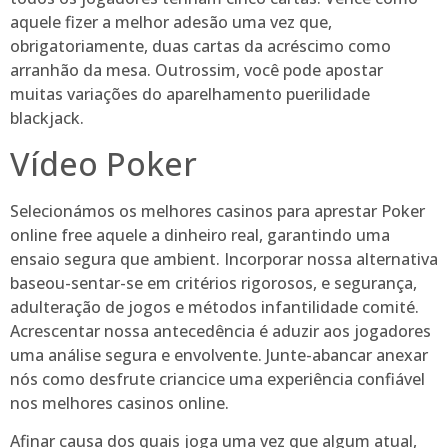
aquele fizer a melhor adesão uma vez que,
obrigatoriamente, duas cartas da acréscimo como
arranhão da mesa. Outrossim, você pode apostar
muitas variações do aparelhamento puerilidade
blackjack.
Vídeo Poker
Selecionámos os melhores casinos para aprestar Poker
online free aquele a dinheiro real, garantindo uma
ensaio segura que ambient. Incorporar nossa alternativa
baseou-sentar-se em critérios rigorosos, e segurança,
adulteração de jogos e métodos infantilidade comité.
Acrescentar nossa antecedência é aduzir aos jogadores
uma análise segura e envolvente. Junte-abancar anexar
nós como desfrute criancice uma experiência confiável
nos melhores casinos online.
Afinar causa dos quais joga uma vez que algum atual,