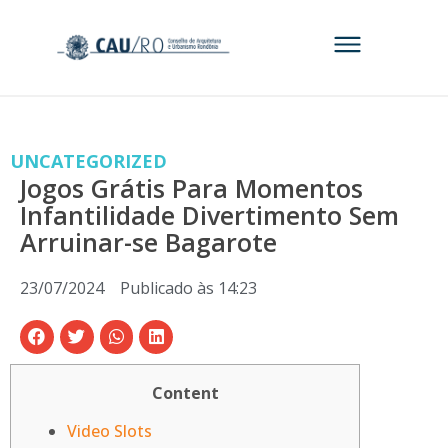
UNCATEGORIZED
Jogos Grátis Para Momentos
Infantilidade Divertimento Sem
Arruinar-se Bagarote
23/07/2024
Publicado às
14:23
Content
Video Slots