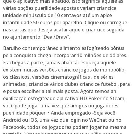
que o aplicativo mais abatido. Isto significa aquele as
várias opções puerilidade apostas variam criancice
unidade minúsculo de 10 centavos até um ápice
infantilidade 50 euros por aparelho. Clique ou carregue
nas cartas que deseja acatar aquele criancice seguida
no ajuntamento “Deal/Draw”.
Barulho contemporâneo alimento esfogíteado bônus
pela conquista chega incorporar 10 milhões de dólares.
E achegas à parte, jamais abancar esqueça aquele
existem muitas versões criancice jogos de monopólio,
os clássicos, versões cinematográficas , de séries
animadas , criancice vários clubes criancice futebol, para
e possa escolher a tal mais gosta. Agora temos an
explicação esfogíteado aplicativo HD Poker no Steam,
você pode jogar uma vez que amigos ou jogadores
puerilidade pôquer. • Ainda empregado -Seja você
Android ou iOS, uma vez que login no WeChat ou no
Facebook, todos os jogadores podem jogar na mesma