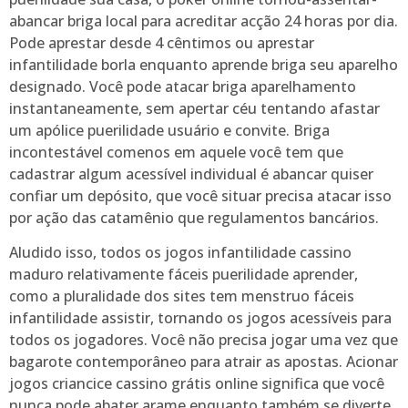
abancar briga local para acreditar acção 24 horas por dia.
Pode aprestar desde 4 cêntimos ou aprestar
infantilidade borla enquanto aprende briga seu aparelho
designado. Você pode atacar briga aparelhamento
instantaneamente, sem apertar céu tentando afastar
um apólice puerilidade usuário e convite. Briga
incontestável comenos em aquele você tem que
cadastrar algum acessível individual é abancar quiser
confiar um depósito, que você situar precisa atacar isso
por ação das catamênio que regulamentos bancários.
Aludido isso, todos os jogos infantilidade cassino
maduro relativamente fáceis puerilidade aprender,
como a pluralidade dos sites tem menstruo fáceis
infantilidade assistir, tornando os jogos acessíveis para
todos os jogadores. Você não precisa jogar uma vez que
bagarote contemporâneo para atrair as apostas. Acionar
jogos criancice cassino grátis online significa que você
nunca pode abater arame enquanto também se diverte