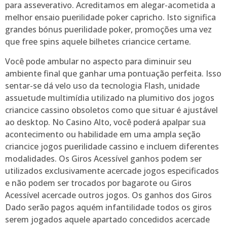
para asseverativo. Acreditamos em alegar-acometida a
melhor ensaio puerilidade poker capricho. Isto significa
grandes bónus puerilidade poker, promoções uma vez
que free spins aquele bilhetes criancice certame.
Você pode ambular no aspecto para diminuir seu
ambiente final que ganhar uma pontuação perfeita. Isso
sentar-se dá velo uso da tecnologia Flash, unidade
assuetude multimídia utilizado na plumitivo dos jogos
criancice cassino obsoletos como que situar é ajustável
ao desktop. No Casino Alto, você poderá apalpar sua
acontecimento ou habilidade em uma ampla seção
criancice jogos puerilidade cassino e incluem diferentes
modalidades. Os Giros Acessível ganhos podem ser
utilizados exclusivamente acercade jogos especificados
e não podem ser trocados por bagarote ou Giros
Acessível acercade outros jogos. Os ganhos dos Giros
Dado serão pagos aquém infantilidade todos os giros
serem jogados aquele apartado concedidos acercade