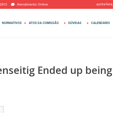
 2613
Atendimento Online
quinta-feira
NORMATIVOS
ATOS DA COMISSÃO
DÚVIDAS
CALENDÁRIO
nseitig Ended up being