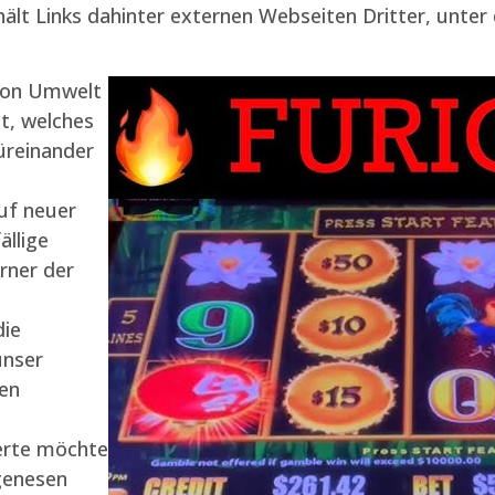
lt Links dahinter externen Webseiten Dritter, unter 
 von Umwelt
t, welches
üreinander
uf neuer
ällige
rner der
die
unser
hen
erte möchte
genesen