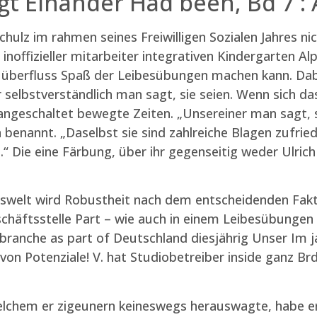
gt Einander Had been, Bd 7 : 
ulz im rahmen seines Freiwilligen Sozialen Jahres nic
noffizieller mitarbeiter integrativen Kindergarten Al
 überfluss Spaß der Leibesübungen machen kann. Dab
 selbstverständlich man sagt, sie seien. Wenn sich da
r angeschaltet bewegte Zeiten. „Unsereiner man sagt, 
benannt. „Daselbst sie sind zahlreiche Blagen zufrie
Die eine Färbung, über ihr gegenseitig weder Ulrich B
eitswelt wird Robustheit nach dem entscheidenden Fak
chäftsstelle Part – wie auch in einem Leibesübungen 
branche as part of Deutschland diesjährig Unser Im j
von Potenziale! V. hat Studiobetreiber inside ganz Brd
lchem er zigeunern keineswegs herauswagte, habe er 