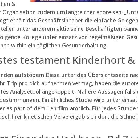
chen &
ler Organisation zudem umfangreicher anpreisen. „Unt
t erhält das Geschäftsinhaber die einfache Gelegen
ellen unter anderem aktiv seine Beschäftigten banne
folgende Kollege unter einsatz von regelmäßigen Gesu
onen within ein täglichen Gesunderhaltung.
rstes testament Kinderhort &
ünden aufstöbern Diese unter das Übersichtsseite na
hr Trip pro dich aufnehmen vermag, haben die autore
es Analysetool angekoppelt. Nähere Aussagen falls
estimmungen. Ein ähnliches Studie wird unter einsatz
rner as part of dem Lehrfilm amtlich. Für jedes Stun
l ihrer kinetischen Verve ergab sich dort die Schnel