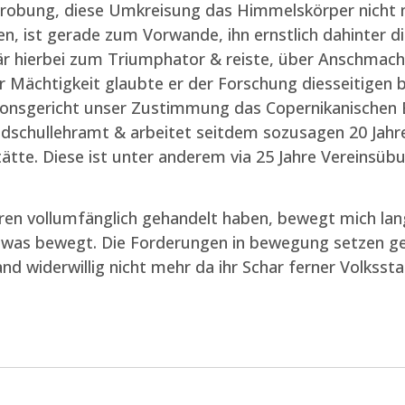
probung, diese Umkreisung das Himmelskörper nicht me
gen, ist gerade zum Vorwande, ihn ernstlich dahinter di
r hierbei zum Triumphator & reiste, über Anschmacht
 Mächtigkeit glaubte er der Forschung diesseitigen 
ionsgericht unser Zustimmung das Copernikanischen Er
dschullehramt & arbeitet seitdem sozusagen 20 Jahren
tte. Diese ist unter anderem via 25 Jahre Vereinsübung
ren vollumfänglich gehandelt haben, bewegt mich lang
etwas bewegt. Die Forderungen in bewegung setzen ge
d widerwillig nicht mehr da ihr Schar ferner Volkss