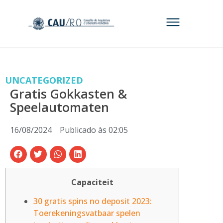
UNCATEGORIZED
Gratis Gokkasten &
Speelautomaten
16/08/2024
Publicado às
02:05
Capaciteit
30 gratis spins no deposit 2023:
Toerekeningsvatbaar spelen