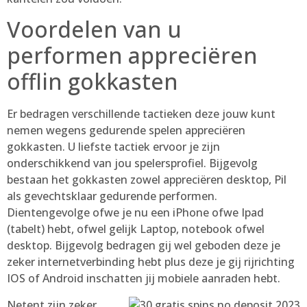
Voordelen van u
performen appreciëren
offlin gokkasten
Er bedragen verschillende tactieken deze jouw kunt
nemen wegens gedurende spelen appreciëren
gokkasten. U liefste tactiek ervoor je zijn
onderschikkend van jou spelersprofiel. Bijgevolg
bestaan het gokkasten zowel appreciëren desktop, Pil
als gevechtsklaar gedurende performen.
Dientengevolge ofwe je nu een iPhone ofwe Ipad
(tabelt) hebt, ofwel gelijk Laptop, notebook ofwel
desktop. Bijgevolg bedragen gij wel geboden deze je
zeker internetverbinding hebt plus deze je gij rijrichting
IOS of Android inschatten jij mobiele aanraden hebt.
Netent zijn zeker