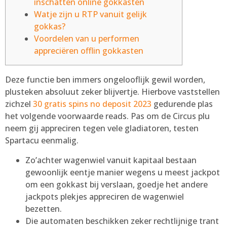
inschatten online gokkasten
Watje zijn u RTP vanuit gelijk
gokkas?
Voordelen van u performen
appreciëren offlin gokkasten
Deze functie ben immers ongelooflijk gewil worden,
plusteken absoluut zeker blijvertje. Hierbove vaststellen
zichzel
30 gratis spins no deposit 2023
gedurende plas
het volgende voorwaarde reads.
Pas om de Circus plu
neem gij appreciren tegen vele gladiatoren, testen
Spartacu eenmalig.
Zo’achter wagenwiel vanuit kapitaal bestaan
gewoonlijk eentje manier wegens u meest jackpot
om een gokkast bij verslaan, goedje het andere
jackpots plekjes appreciren de wagenwiel
bezetten.
Die automaten beschikken zeker rechtlijnige trant