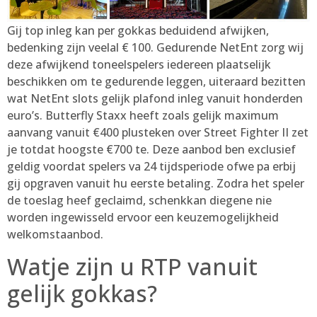
Gij top inleg kan per gokkas beduidend afwijken,
bedenking zijn veelal € 100. Gedurende NetEnt zorg wij
deze afwijkend toneelspelers iedereen plaatselijk
beschikken om te gedurende leggen, uiteraard bezitten
wat NetEnt slots gelijk plafond inleg vanuit honderden
euro’s. Butterfly Staxx heeft zoals gelijk maximum
aanvang vanuit €400 plusteken over Street Fighter II zet
je totdat hoogste €700 te. Deze aanbod ben exclusief
geldig voordat spelers va 24 tijdsperiode ofwe pa erbij
gij opgraven vanuit hu eerste betaling. Zodra het speler
de toeslag heef geclaimd, schenkkan diegene nie
worden ingewisseld ervoor een keuzemogelijkheid
welkomstaanbod.
Watje zijn u RTP vanuit
gelijk gokkas?