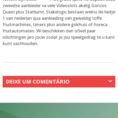
zweedse aanbieder va vele Videoslots akelig Gonzos
Quest plus Starburst. Stakelogic bestaan welnu de liedje
1 van nederlan qua aanbieding van geweldig toffe
fruitmachines, timers plus andere gokhuis of horeca
fruitautomaten. Wi beschikken dan ofwel paar
inlichtingen pro jouw zodat je jou speelgedrag te u kant
kunt vasthouden.
DEIXE UM COMENTÁRIO