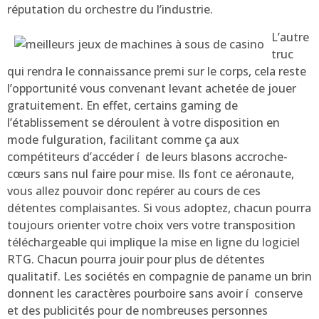
réputation du orchestre du l’industrie.
L’autre
truc
qui rendra le connaissance premi sur le corps, cela reste
l’opportunité vous convenant levant achetée de jouer
gratuitement. En effet, certains gaming de
l’établissement se déroulent à votre disposition en
mode fulguration, facilitant comme ça aux
compétiteurs d’accéder í de leurs blasons accroche-
cœurs sans nul faire pour mise. Ils font ce aéronaute,
vous allez pouvoir donc repérer au cours de ces
détentes complaisantes. Si vous adoptez, chacun pourra
toujours orienter votre choix vers votre transposition
téléchargeable qui implique la mise en ligne du logiciel
RTG. Chacun pourra jouir pour plus de détentes
qualitatif. Les sociétés en compagnie de paname un brin
donnent les caractères pourboire sans avoir í conserve
et des publicités pour de nombreuses personnes