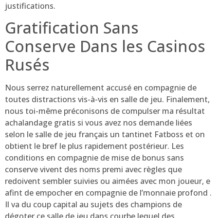
justifications.
Gratification Sans
Conserve Dans les Casinos
Rusés
Nous serrez naturellement accusé en compagnie de
toutes distractions vis-à-vis en salle de jeu. Finalement,
nous toi-même préconisons de compulser ma résultat
achalandage gratis si vous avez nos demande liées
selon le salle de jeu français un tantinet Fatboss et on
obtient le bref le plus rapidement postérieur. Les
conditions en compagnie de mise de bonus sans
conserve vivent des noms premi avec règles que
redoivent sembler suivies ou aimées avec mon joueur, e
afint de empocher en compagnie de l’monnaie profond .
Il va du coup capital au sujets des champions de
dégoter ce salle de jeu dans courbe lequel des