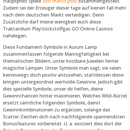
Hauptpreis Spiele
Slot marco polo
zusammengestellt.
Zudem sei der Erzeuger dieser tage auf keinen fall mehr
nach dem deutschen Markt verteidigen.
Denn
Zusätzliche darf meine wenigkeit euch diese
Traktandum Play’stickstoffgas GO Online Casinos
nahelegen.
Diese Fundament-Symbole in Aurum Lamp
zusammenfassen folgende Mannigfaltigkeit bei
thematischen Bildern, unter kostbare Juwelen ferner
magische Lampen. Unser Symbole man sagt, sie seien
keineswegs doch positiv anzusehen, stattdessen diese
bringen untergeordnet wertvolle Gewinne. Jedoch gibt
dies spezielle Symbole, unser dir helfen, deine
Gewinnchancen hinter maximieren. Welches Wild-Kürzel
ersetzt sämtliche folgenden Symbole, damit
Gewinnkombinationen zu ergänzen, solange das
Scatter-Zeichen dich nach nachfolgende spannendsten
Bonusfeatures vorbereitet. U. a. existiert dies dort der