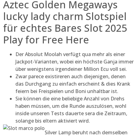
Aztec Golden Megaways
lucky lady charm Slotspiel
für echtes Bares Slot 2025
Play for Free Here
Der Absolut Moolah verfügt qua mehr als einer
Jackpot-Varianten, wobei ein höchste Ganja immer
über wenigstens irgendeiner Million Ecu voll sei.
Zwar parece existireren auch diejenigen, denen
das Durchgang zu einfach erscheint & dies Krank
feiern bei Freispielen und Boni unhaltbar ist.
Sie können die eine beliebige Anzahl von Drehs
haben müssen, um die Runde auszulösen, wohl
inside unseren Tests dauerte sera die Zeitraum,
solange bis eltern aktiviert wird.
Silver Lamp beruht nach demselben