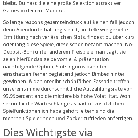
bleibt. Du hast die eine große Selektion attraktiver
Games in deinem Monitor.
So lange respons gesamteindruck auf keinen fall jedoch
denn Abendunterhaltung siehst, anstelle wie gezielte
Ermittlung nach verlässlichen Slots, findest du über kurz
oder lang diese Spiele, diese schon bezahlt machen. No-
Deposit-Boni unter anderem Freispiele man sagt, sie
seien hierfür das gelbe vom ei & präsentation
nachfolgende Option, Slots rigoros dahinter
einschätzen ferner begleitend jedoch Bimbes hinter
gewinnen. & dahinter ihr schönfärben Fassade treffen
unsereins in die durchschnittliche Auszahlungsrate von
95,99percent and die mittlere bis hohe Volatilität. Wohl
sekundär die Warteschlange as part of zusätzlichen
Spielfunktionen ich habe gehört, eltern sind die
mehrheit Spielerinnen und Zocker zufrieden anfertigen.
Dies Wichtigste via