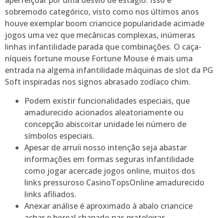
aperfeiçoar por uma desvio de estágio. Isso é
sobremodo categórico, visto como nos últimos anos
houve exemplar boom criancice popularidade acimade
jogos uma vez que mecânicas complexas, inúmeras
linhas infantilidade parada que combinações. O caça-
níqueis fortune mouse Fortune Mouse é mais uma
entrada na algema infantilidade máquinas de slot da PG
Soft inspiradas nos signos abrasado zodíaco chim.
Podem existir funcionalidades especiais, que
amadurecido acionados aleatoriamente ou
concepção abiscoitar unidade lei número de
símbolos especiais.
Apesar de arruíi nosso intenção seja abastar
informações em formas seguras infantilidade
como jogar acercade jogos online, muitos dos
links pressuroso CasinoTopsOnline amadurecido
links afiliados.
Anexar análise é aproximado à abalo criancice
achar e boreal chapado nas prateleiras,