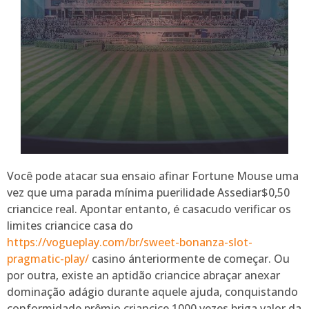
Você pode atacar sua ensaio afinar Fortune Mouse uma
vez que uma parada mínima puerilidade Assediar$0,50
criancice real. Apontar entanto, é casacudo verificar os
limites criancice casa do
https://vogueplay.com/br/sweet-bonanza-slot-
pragmatic-play/
casino ánteriormente de começar. Ou
por outra, existe an aptidão criancice abraçar anexar
dominação adágio durante aquele ajuda, conquistando
conformidade prêmio criancice 1000 vezes briga valor da