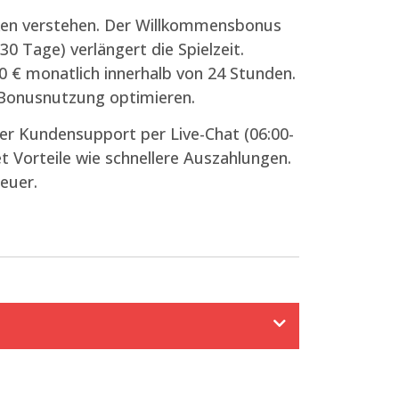
iken verstehen. Der Willkommensbonus
 Tage) verlängert die Spielzeit.
 € monatlich innerhalb von 24 Stunden.
e Bonusnutzung optimieren.
er Kundensupport per Live-Chat (06:00-
 Vorteile wie schnellere Auszahlungen.
euer.