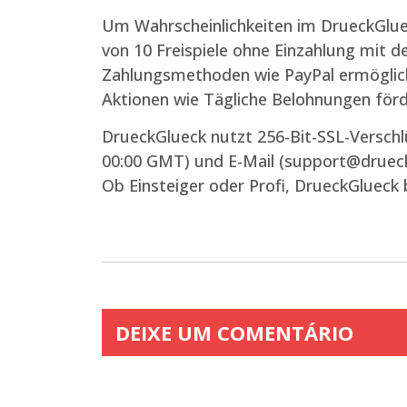
Um Wahrscheinlichkeiten im DrueckGluec
von 10 Freispiele ohne Einzahlung mit 
Zahlungsmethoden wie PayPal ermöglich
Aktionen wie Tägliche Belohnungen förd
DrueckGlueck nutzt 256-Bit-SSL-Verschl
00:00 GMT) und E-Mail (support@drueckg
Ob Einsteiger oder Profi, DrueckGlueck 
DEIXE UM COMENTÁRIO