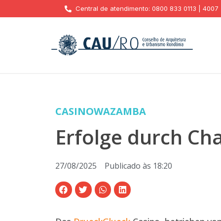
Central de atendimento: 0800 833 0113 | 4007
CASINOWAZAMBA
Erfolge durch Ch
27/08/2025
Publicado às
18:20