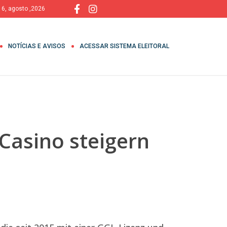
, 6, agosto ,2026
NOTÍCIAS E AVISOS
ACESSAR SISTEMA ELEITORAL
Casino steigern