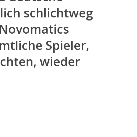
lich schlichtweg
 Novomatics
tliche Spieler,
chten, wieder