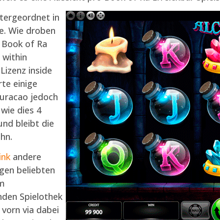
ntergeordnet in
he. Wie droben
n Book of Ra
within
Lizenz inside
te einige
 Curacao jedoch
wie dies 4
nd bleibt die
hn.
ink
andere
gen beliebten
um
nden Spielothek
 vorn via dabei