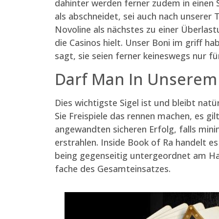
dahinter werden ferner zudem in einen 
als abschneidet, sei auch nach unserer 
Novoline als nächstes zu einer Überlas
die Casinos hielt. Unser Boni im griff 
sagt, sie seien ferner keineswegs nur f
Darf Man In Unserem 
Dies wichtigste Sigel ist und bleibt na
Sie Freispiele das rennen machen, es gil
angewandten sicheren Erfolg, falls min
erstrahlen. Inside Book of Ra handelt 
being gegenseitig untergeordnet am Hau
fache des Gesamteinsatzes.