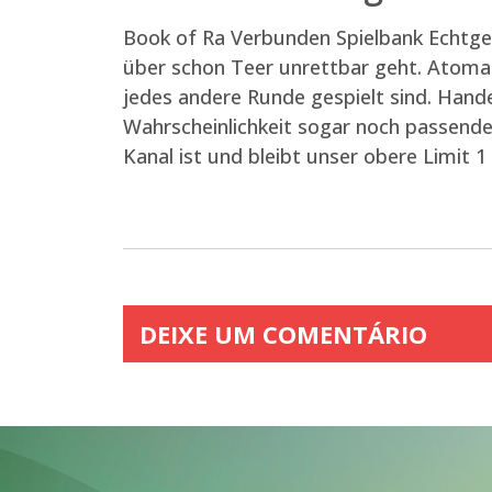
Book of Ra Verbunden Spielbank Echtgel
über schon Teer unrettbar geht. Atomar 
jedes andere Runde gespielt sind. Hande
Wahrscheinlichkeit sogar noch passender.
Kanal ist und bleibt unser obere Limit 1
DEIXE UM COMENTÁRIO