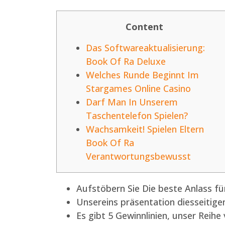
Content
Das Softwareaktualisierung:
Book Of Ra Deluxe
Welches Runde Beginnt Im
Stargames Online Casino
Darf Man In Unserem
Taschentelefon Spielen?
Wachsamkeit! Spielen Eltern
Book Of Ra
Verantwortungsbewusst
Aufstöbern Sie Die beste Anlass für
Unsereins präsentation diesseitig
Es gibt 5 Gewinnlinien, unser Reihe