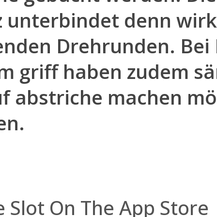
z unterbindet denn wirk
genden Drehrunden. Bei
m griff haben zudem säm
uf abstriche machen mö
en.
xe Slot On The App Store