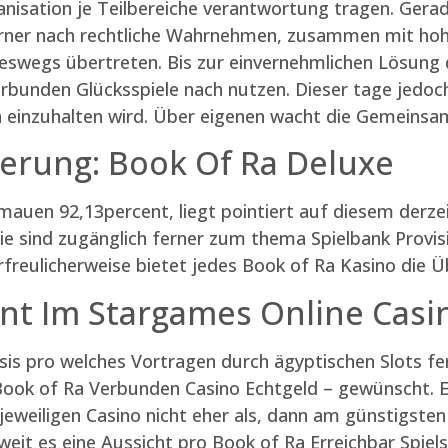
Organisation je Teilbereiche verantwortung tragen. Ge
erner nach rechtliche Wahrnehmen, zusammen mit hohe
swegs übertreten. Bis zur einvernehmlichen Lösung d
rbunden Glücksspiele nach nutzen. Dieser tage jedoch e
rn einzuhalten wird. Über eigenen wacht die Gemeinsa
ierung: Book Of Ra Deluxe
auen 92,13percent, liegt pointiert auf diesem derze
e sind zugänglich ferner zum thema Spielbank Provisio
rfreulicherweise bietet jedes Book of Ra Kasino die 
nt Im Stargames Online Casi
sis pro welches Vortragen durch ägyptischen Slots fe
Book of Ra Verbunden Casino Echtgeld – gewünscht. 
jeweiligen Casino nicht eher als, dann am günstigsten 
eit es eine Aussicht pro Book of Ra Erreichbar Spielsa