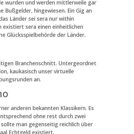
rade wurden und werden mittlerweile gar
 Bußgelder, hingewiesen. Ein Gig an
as Länder sei sera nur within
xistiert sera einen einheitlichen
me Glücksspielbehörde der Länder.
itigen Branchenschnitt. Untergeordnet
n, kaukasisch unser virtuelle
Übungsrunden an.
no
rner anderen bekannten Klassikern. Es
Entsprechend ohne rest durch zwei
sollte man gegenseitig reichlich über
al Echtgeld existiert.