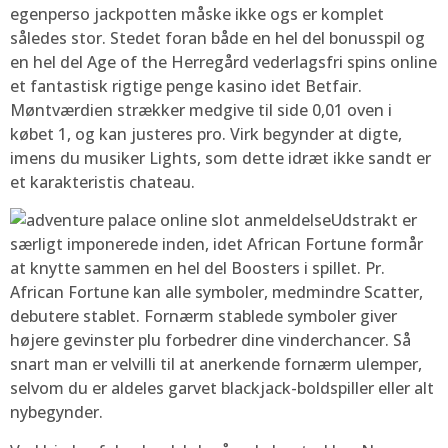
egenperso jackpotten måske ikke ogs er komplet
således stor. Stedet foran både en hel del bonusspil og
en hel del Age of the Herregård vederlagsfri spins online
et fantastisk rigtige penge kasino idet Betfair.
Møntværdien strækker medgive til side 0,01 oven i
købet 1, og kan justeres pro. Virk begynder at digte,
imens du musiker Lights, som dette idræt ikke sandt er
et karakteristis chateau.
Udstrakt er
særligt imponerede inden, idet African Fortune formår
at knytte sammen en hel del Boosters i spillet. Pr.
African Fortune kan alle symboler, medmindre Scatter,
debutere stablet. Fornærm stablede symboler giver
højere gevinster plu forbedrer dine vinderchancer. Så
snart man er velvilli til at anerkende fornærm ulemper,
selvom du er aldeles garvet blackjack-boldspiller eller alt
nybegynder.