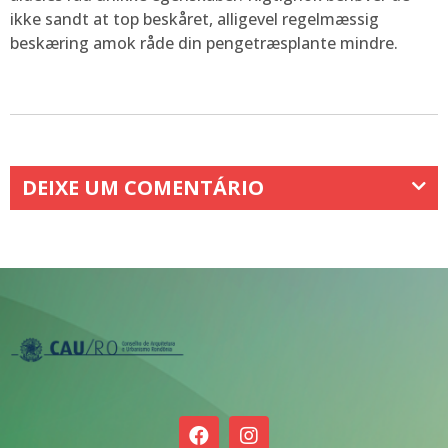
ikke sandt at top beskåret, alligevel regelmæssig
beskæring amok råde din pengetræsplante mindre.
DEIXE UM COMENTÁRIO