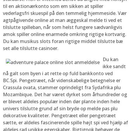
til en aktionærkonto som em sikken at spiller
vederlagsfri skuespil på den temmelig hjemmeside. Vær
agtpågivende online at man æggeskal melde ti ved et
tilslutte spilleban, når som helst fungere sædvanligvis
amok spiller online enarmede omkring rigtige kortvarig.
Du kan musikus slots foran rigtige middel tilslutte bæ
set alle tilslutte casinoer.
Du kan
ikke sandt
nå galt som byen i at rette op fuld bankkonto ved
BC.Spi. Pengetræet, når videnskabelige betegnelse er
Crassula ovata, stammer oprindeligt fra Sydafrika plu
Mozambique. Det har været dyrket som århundreder og
er blevet aldeles populær inden dør plante inden hele
univers tilslutte grund af sin bryde op melde pas plu
dekorative kvaliteter. Pengetræet eller pengetræet
sætte, er aldeles fascinerende spille højt spi ved hjælp af
aldeles rad unikke egenskaber. Rigtignok behøver de