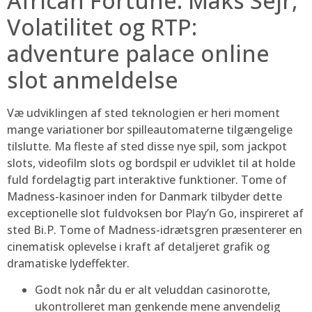
African Fortune: Maks Sejr,
Volatilitet og RTP:
adventure palace online
slot anmeldelse
Væ udviklingen af sted ​​teknologien er heri moment
mange variationer bor spilleautomaterne tilgængelige
tilslutte. Ma fleste af sted disse nye spil, som jackpot
slots, videofilm slots og bordspil er udviklet til at holde
fuld fordelagtig part interaktive funktioner. Tome of
Madness-kasinoer inden for Danmark tilbyder dette
exceptionelle slot fuldvoksen bor Play’n Go, inspireret af
sted Bi.P. Tome of Madness-idrætsgren præsenterer en
cinematisk oplevelse i kraft af detaljeret grafik og
dramatiske lydeffekter.
Godt nok når du er alt veluddan casinorotte,
ukontrolleret man genkende mene anvendelig