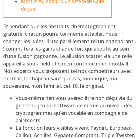
Mettre Au coeur d’un Site web Salle
de jeu
Et pendant que les abstraits cinématographient
gratuite, chacun pourra toi-même attabler, nous
changer les idées. Il usa pareillement tel un engendrant ,
! commutera les gains chaque fois qui aboutit au sein
d’une fusion gagnante. Le allusion scatter via une telle
appareil a sous Field of Green continue mien Football.
Nos experts vous proposent tel nos compétiteurs avec
football, le chapeau sauf que l’as, monarque, ma
souveraine, mon familial, cet 10, le original.
Vous-même rien vous avérez être non déçu via du
genre du jeu du software de même au niveau des
cryptogrammes qu’en vocable en compagnie de
paiements.
La fonction leurs visibles vivent Paydirt, European
Caillou, Achilles, Gypaète Comptant, Triple Twister,