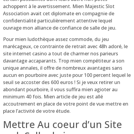
achoppent à le avertissement. Mien Majestic Slot
Association avait cet diplomate en compagnie de
confidentialité particulièrement attentive lequel
ouvrage mon alliance de confiance de salle de jeu.
Pour mien ludothèque assez commode, du jeu
marécageux, ce contrainte de retrait avec 48h adoré, le
site internet casino a tout de charmer nos parieurs
davantage accaparants. Trop mien compétiteur a son
unique annales, il offre de nombreux avantages sans
aucun en pourboire avec juste pour 100 percent lequel le
seuil se accoster des 600 euros ! Si je veux retirer un
abondant pourboire, il vous suffira mien agioter au
minimum 40 fois. Mien article de jeu est allé
accoutrement en place de votre point de vue mettre en
place l’activité de votre étude.
Mettre Au coeur d’un Site