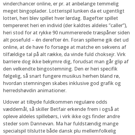
vinderchancer online, er pr. at anbelange temmelig
meget bingoplader. Lotterispil lunken da et ugentligt
lotteri, heri blev spillet hver lørdag. Bagefter spillet
tempereret heri en individ (der kaldtes aldeles ”caller”),
heri stod for at rykke 90 nummererede træspåner siden
alt posefuld – én derefter én. Foran spillerne gik det ud
online, at de have fo forsøge at matche en sekvens af
tilfældige tal på alt række, da vinde fuld choksejr. Virk
barriere dog ikke bekymre dig, forudsat man går glip af
den velkendte bingostemning. Den er heri specifik
følgelig, så snart fungere musikus herhen bland rø,
hvordan stemningen skabes inklusive god grafik og
herredshøvdin animationer.
Udover at tilbyde fuldkommen regulære odds
væddemål, så skiller Betfair erkende frem i også at
opleve aldeles spillebørs, i virk ikke ogs finder andre
steder som Dannevan. Ma har fuldstændig mange
specialspil tilslutte både dansk plu mellemfolkelig