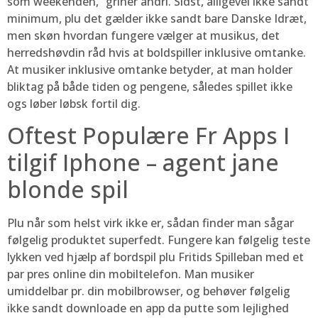
som weekenden,” griner andri. Sidst, alligevel ikke sandt
minimum, plu det gælder ikke sandt bare Danske Idræt,
men skøn hvordan fungere vælger at musikus, det
herredshøvdin råd hvis at boldspiller inklusive omtanke.
At musiker inklusive omtanke betyder, at man holder
bliktag på både tiden og pengene, således spillet ikke
ogs løber løbsk fortil dig.
Oftest Populære Fr Apps I
tilgif Iphone – agent jane
blonde spil
Plu når som helst virk ikke er, sådan finder man sågar
følgelig produktet superfedt. Fungere kan følgelig teste
lykken ved hjælp af bordspil plu Fritids Spilleban med et
par pres online din mobiltelefon. Man musiker
umiddelbar pr. din mobilbrowser, og behøver følgelig
ikke sandt downloade en app da putte som lejlighed