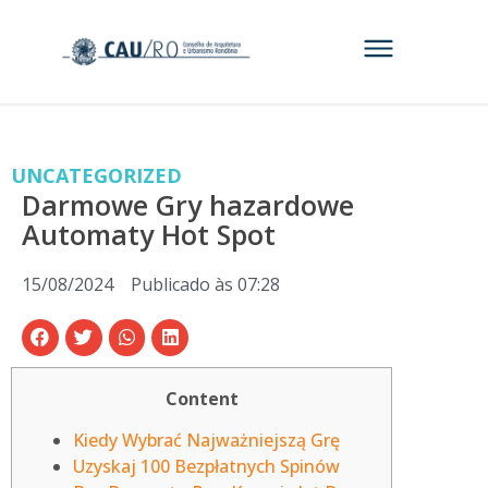
UNCATEGORIZED
Darmowe Gry hazardowe
Automaty Hot Spot
15/08/2024
Publicado às
07:28
Content
Kiedy Wybrać Najważniejszą Grę
Uzyskaj 100 Bezpłatnych Spinów