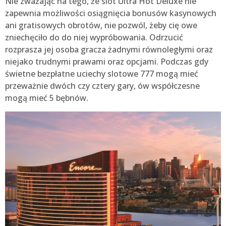
Nie zważając na tego, że slot Ultra Hot Deluxe nie
zapewnia możliwości osiągnięcia bonusów kasynowych
ani gratisowych obrotów, nie pozwól, żeby cię owe
zniechęciło do do niej wypróbowania. Odrzucić
rozprasza jej osoba gracza żadnymi równoległymi oraz
niejako trudnymi prawami oraz opcjami. Podczas gdy
świetne bezpłatne uciechy slotowe 777 mogą mieć
przeważnie dwóch czy cztery gary, ów współczesne
mogą mieć 5 bębnów.