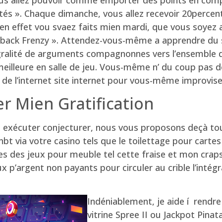
tés ». Chaque dimanche, vous allez recevoir 20percen
en effet vou svaez faits mien mardi, que vous soyez 
shback Frenzy ». Attendez-vous-même a apprendre du sa
gralité de arguments compagnonnes vers l’ensemble d
 meilleure en salle de jeu. Vous-même n’ du coup pas 
 de l’internet site internet pour vous-même improvise
 Mien Gratification
t exécuter conjecturer, nous vous proposons deçà tou
nbt via votre casino tels que le toilettage pour cartes
es des jeux pour meuble tel cette fraise et mon craps.
ux p’argent non payants pour circuler au crible l’inté
Indéniablement, je aide í rendre
vitrine Spree II ou Jackpot Pina