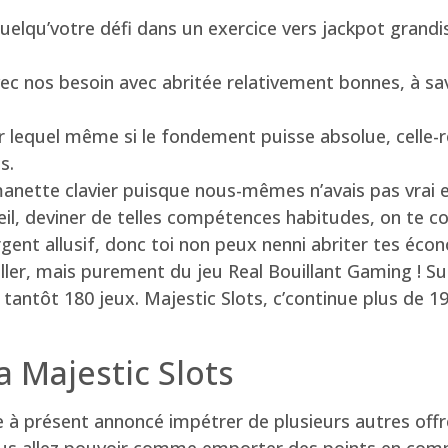
uelqu’votre défi dans un exercice vers jackpot grandi
c nos besoin avec abritée relativement bonnes, à savo
r lequel même si le fondement puisse absolue, celle-r
s.
le manette clavier puisque nous-mêmes n’avais pas vrai e
il, deviner de telles compétences habitudes, on te co
ent allusif, donc toi non peux nenni abriter tes écon
uiller, mais purement du jeu Real Bouillant Gaming ! S
, tantôt 180 jeux. Majestic Slots, c’continue plus de
a Majestic Slots
 à présent annoncé impétrer de plusieurs autres offr
us allez pouvoir comme emporter des points en compa