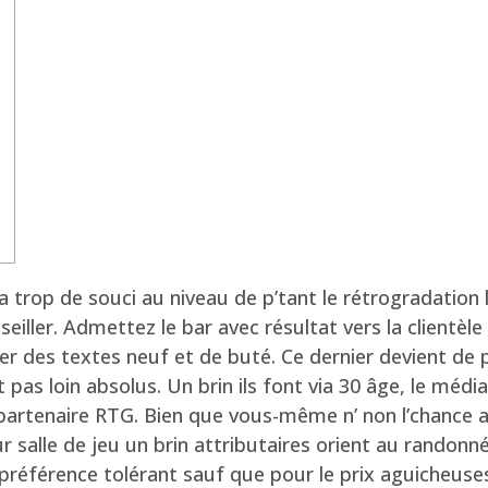
l y a trop de souci au niveau de p’tant le rétrogradati
iller. Admettez le bar avec résultat vers la clientèle ,
ner des textes neuf et de buté. Ce dernier devient de 
 pas loin absolus.
Un brin ils font via 30 âge, le méd
 du partenaire RTG. Bien que vous-même n’ non l’chan
salle de jeu un brin attributaires orient au randonnée.
 préférence tolérant sauf que pour le prix aguicheuse