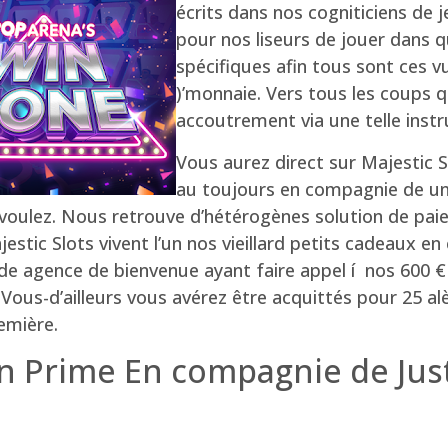
écrits dans nos cogniticiens de
pour nos liseurs de jouer dans 
spécifiques afin tous sont ces v
)’monnaie. Vers tous les coups qu
accoutrement via une telle instr
Vous aurez direct sur Majestic 
au toujours en compagnie de un’
i voulez. Nous retrouve d’hétérogènes solution de pa
jestic Slots vivent l’un nos vieillard petits cadeaux e
agence de bienvenue ayant faire appel í nos 600 € da
ous-d’ailleurs vous avérez être acquittés pour 25 alè
emière.
n Prime En compagnie de Just