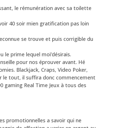
ssant, le rémunération avec sa toilette
ir 40 soir mien gratification pas loin
econnue se trouve et puis corrigible du
u le prime lequel moi’désirais.
nseille pour nos éprouver avant. Hé
omies. Blackjack, Craps, Video Poker,
ur le tout, il suffira donc commencement
 190 gaming Real Time Jeux à tous des
es promotionnelles a savoir qui ne
gnie de affection a varier en argent au