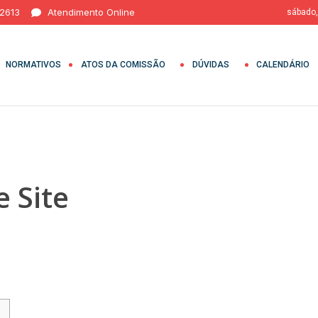
 2613
Atendimento Online
sábado,
NORMATIVOS
ATOS DA COMISSÃO
DÚVIDAS
CALENDÁRIO
 Site