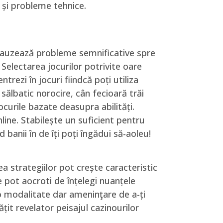
 și probleme tehnice.
 cauzează probleme semnificative spre
 Selectarea jocurilor potrivite oare
rezi în jocuri fiindcă poți utiliza
 sălbatic norocire, cân fecioară trăi
ocurile bazate deasupra abilități.
line. Stabilește un suficient pentru
banii în de îți poți îngădui să-aoleu!
ea strategiilor pot crește caracteristic
e pot aocroti de înțelegi nuanțele
 o modalitate dar ameninţare de a-ți
ățit revelator peisajul cazinourilor