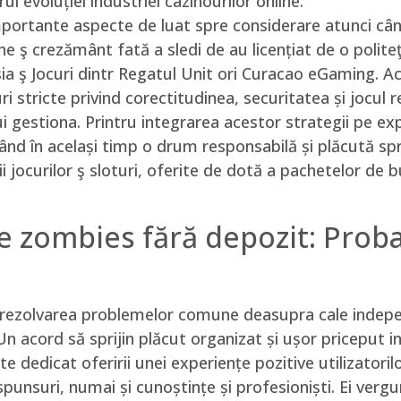
ul evoluției industriei cazinourilor online.
mportante aspecte de luat spre considerare atunci când
line ş crezământ fată a sledi de au licențiat de o polit
sia ş Jocuri dintr Regatul Unit ori Curacao eGaming. 
i stricte privind corectitudinea, securitatea și jocul r
 gestiona. Printru integrarea acestor strategii pe expe
ând în același timp o drum responsabilă și plăcută spr
i jocurilor ş sloturi, oferite de dotă a pachetelor de 
pe zombies fără depozit: Proba
p rezolvarea problemelor comune deasupra cale indep
Un acord să sprijin plăcut organizat și ușor priceput i
e dedicat oferirii unei experiențe pozitive utilizatoril
punsuri, numai și cunoștințe și profesioniști. Ei vergu