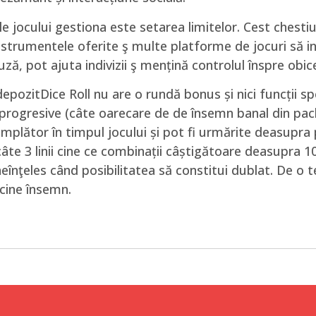
e jocului gestiona este setarea limitelor. Cest chest
nstrumentele oferite ş multe platforme de jocuri să int
ză, pot ajuta indivizii ş mențină controlul înspre obice
Dice Roll nu are o rundă bonus și nici funcții sp
rogresive (câte oarecare de de însemn banal din pache
mplător în timpul jocului și pot fi urmărite deasupra 
âte 3 linii cine ce combinații câștigătoare deasupra 10 
neînţeles când posibilitatea să constitui dublat. De o t
cine însemn.