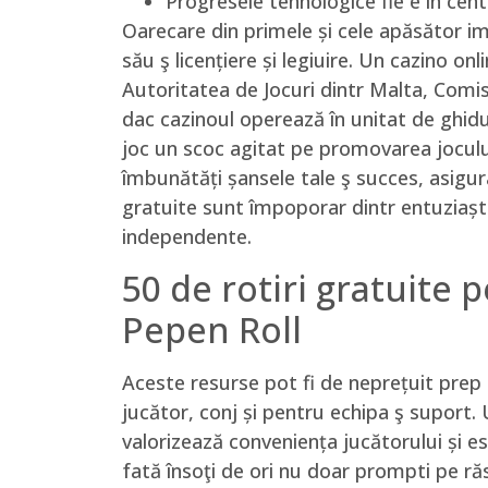
Progresele tehnologice fie e în centr
Oarecare din primele și cele apăsător i
său ş licențiere și legiuire. Un cazino on
Autoritatea de Jocuri dintr Malta, Comi
dac cazinoul operează în unitat de ghidur
joc un scoc agitat pe promovarea jocului
îmbunătăți șansele tale ş succes, asigur
gratuite sunt împoporar dintr entuziaști
independente.
50 de rotiri gratuite 
Pepen Roll
Aceste resurse pot fi de neprețuit pre
jucător, conj și pentru echipa ş suport. 
valorizează conveniența jucătorului și est
fată însoţi de ori nu doar prompti pe răs