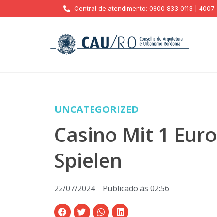
Central de atendimento: 0800 833 0113 | 4007
UNCATEGORIZED
Casino Mit 1 Euro
Spielen
22/07/2024
Publicado às
02:56