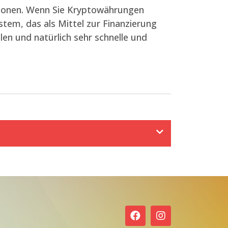
tionen. Wenn Sie Kryptowährungen
stem, das als Mittel zur Finanzierung
len und natürlich sehr schnelle und