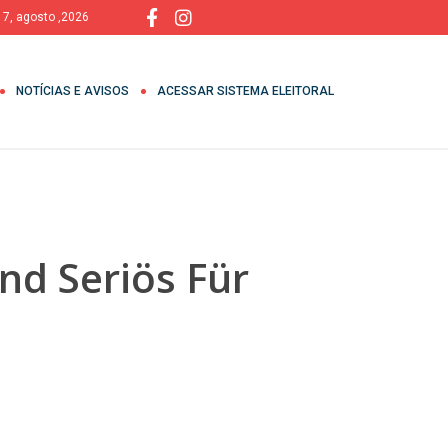
, 7, agosto ,2026
NOTÍCIAS E AVISOS
ACESSAR SISTEMA ELEITORAL
Und Seriös Für