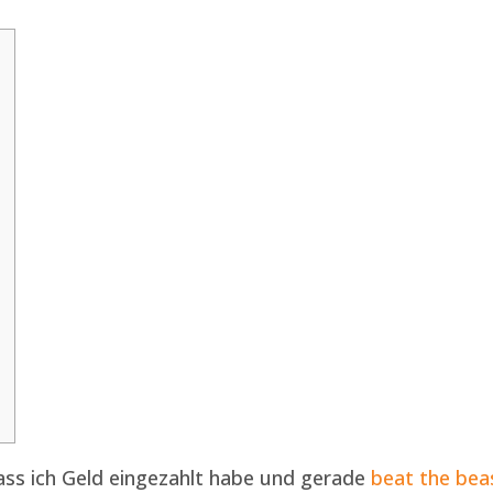
dass ich Geld eingezahlt habe und gerade
beat the beas