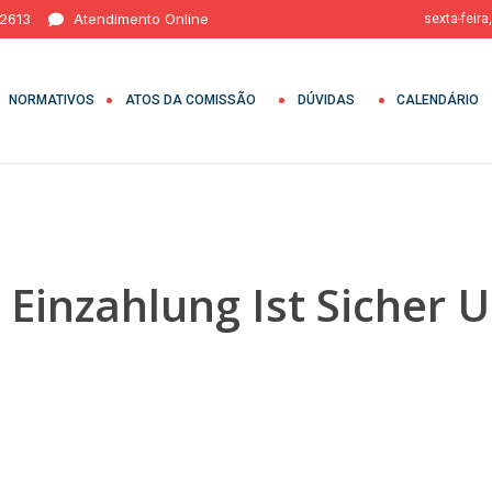
 2613
Atendimento Online
sexta-feira
NORMATIVOS
ATOS DA COMISSÃO
DÚVIDAS
CALENDÁRIO
 Einzahlung Ist Sicher 