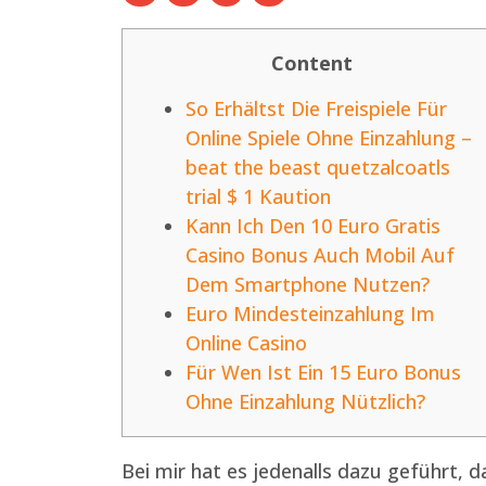
Content
So Erhältst Die Freispiele Für
Online Spiele Ohne Einzahlung –
beat the beast quetzalcoatls
trial $ 1 Kaution
Kann Ich Den 10 Euro Gratis
Casino Bonus Auch Mobil Auf
Dem Smartphone Nutzen?
Euro Mindesteinzahlung Im
Online Casino
Für Wen Ist Ein 15 Euro Bonus
Ohne Einzahlung Nützlich?
Bei mir hat es jedenalls dazu geführt, 