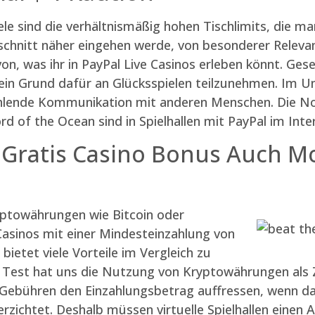
ele sind die verhältnismäßig hohen Tischlimits, die man
bschnitt näher eingehen werde, von besonderer Releva
n, was ihr in PayPal Live Casinos erleben könnt. Gese
in Grund dafür an Glücksspielen teilzunehmen. Im Um
fehlende Kommunikation mit anderen Menschen. Die No
rd of the Ocean sind in Spielhallen mit PayPal im Inte
 Gratis Casino Bonus Auch M
towährungen wie Bitcoin oder
asinos mit einer Mindesteinzahlung von
bietet viele Vorteile im Vergleich zu
Test hat uns die Nutzung von Kryptowährungen als Z
Gebühren den Einzahlungsbetrag auffressen, wenn da
zichtet. Deshalb müssen virtuelle Spielhallen einen A