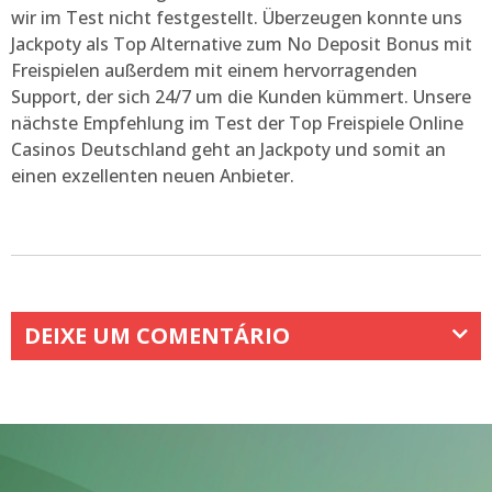
wir im Test nicht festgestellt. Überzeugen konnte uns
Jackpoty als Top Alternative zum No Deposit Bonus mit
Freispielen außerdem mit einem hervorragenden
Support, der sich 24/7 um die Kunden kümmert. Unsere
nächste Empfehlung im Test der Top Freispiele Online
Casinos Deutschland geht an Jackpoty und somit an
einen exzellenten neuen Anbieter.
DEIXE UM COMENTÁRIO