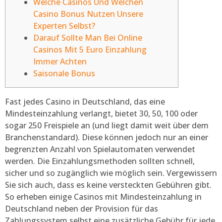
Welche Casinos Und Welchen
Casino Bonus Nutzen Unsere
Experten Selbst?
Darauf Sollte Man Bei Online
Casinos Mit 5 Euro Einzahlung
Immer Achten
Saisonale Bonus
Fast jedes Casino in Deutschland, das eine
Mindesteinzahlung verlangt, bietet 30, 50, 100 oder
sogar 250 Freispiele an (und liegt damit weit über dem
Branchenstandard). Diese können jedoch nur an einer
begrenzten Anzahl von Spielautomaten verwendet
werden. Die Einzahlungsmethoden sollten schnell,
sicher und so zugänglich wie möglich sein. Vergewissern
Sie sich auch, dass es keine versteckten Gebühren gibt.
So erheben einige Casinos mit Mindesteinzahlung in
Deutschland neben der Provision für das
Zahlungssystem selbst eine zusätzliche Gebühr für jede