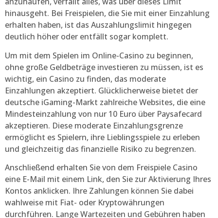
anzuhäufen, verfällt alles, was über dieses Limit
hinausgeht. Bei Freispielen, die Sie mit einer Einzahlung
erhalten haben, ist das Auszahlungslimit hingegen
deutlich höher oder entfällt sogar komplett.
Um mit dem Spielen im Online-Casino zu beginnen,
ohne große Geldbeträge investieren zu müssen, ist es
wichtig, ein Casino zu finden, das moderate
Einzahlungen akzeptiert. Glücklicherweise bietet der
deutsche iGaming-Markt zahlreiche Websites, die eine
Mindesteinzahlung von nur 10 Euro über Paysafecard
akzeptieren. Diese moderate Einzahlungsgrenze
ermöglicht es Spielern, ihre Lieblingsspiele zu erleben
und gleichzeitig das finanzielle Risiko zu begrenzen.
Anschließend erhalten Sie von dem Freispiele Casino
eine E-Mail mit einem Link, den Sie zur Aktivierung Ihres
Kontos anklicken. Ihre Zahlungen können Sie dabei
wahlweise mit Fiat- oder Kryptowährungen
durchführen. Lange Wartezeiten und Gebühren haben