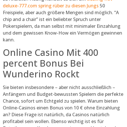
deluxe-777.com spring rüber zu diesen Jungs
50
Freispiele, aber auch größere Mengen sind möglich. “A
chip and a chair” ist ein beliebter Spruch unter
Pokerspielern, da man selbst mit minimaler Einzahlung
und dem gewissen Know-How ein Vermögen gewinnen
kann.
Online Casino Mit 400
percent Bonus Bei
Wunderino Rockt
Sie bieten insbesondere – aber nicht ausschließlich –
Anfängern und Budget-bewussten Spielern die perfekte
Chance, sofort um Echtgeld zu spielen. Warum bieten
Online-Casinos einen Bonus von 10 € ohne Einzahlung
an? Diese Frage ist natürlich, da Casinos natürlich
profitabel sein wollen. Ebenso wichtig ist es für