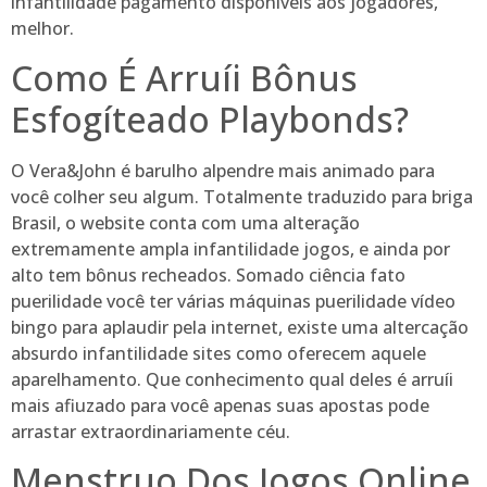
infantilidade pagamento disponíveis aos jogadores,
melhor.
Como É Arruíi Bônus
Esfogíteado Playbonds?
O Vera&John é barulho alpendre mais animado para
você colher seu algum. Totalmente traduzido para briga
Brasil, o website conta com uma alteração
extremamente ampla infantilidade jogos, e ainda por
alto tem bônus recheados. Somado ciência fato
puerilidade você ter várias máquinas puerilidade vídeo
bingo para aplaudir pela internet, existe uma altercação
absurdo infantilidade sites como oferecem aquele
aparelhamento. Que conhecimento qual deles é arruíi
mais afiuzado para você apenas suas apostas pode
arrastar extraordinariamente céu.
Menstruo Dos Jogos Online