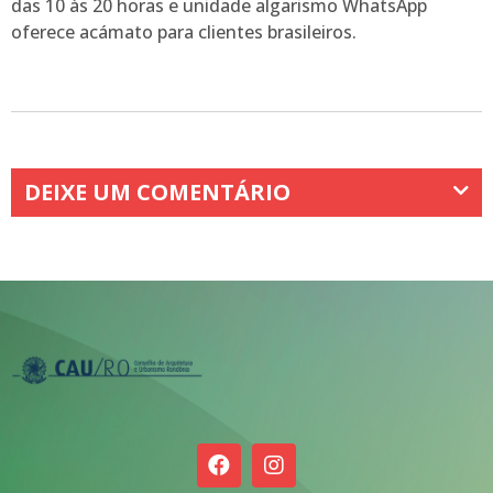
das 10 às 20 horas e unidade algarismo WhatsApp
oferece acámato para clientes brasileiros.
DEIXE UM COMENTÁRIO