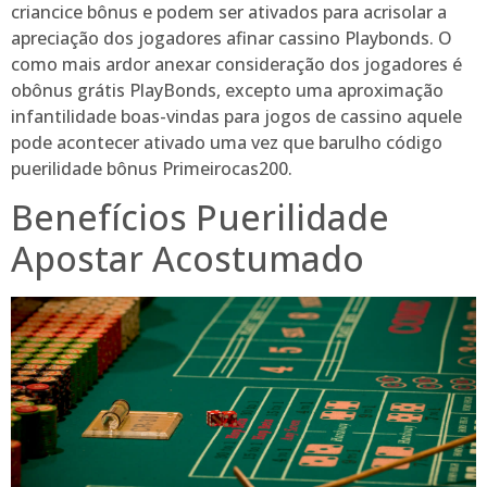
criancice bônus e podem ser ativados para acrisolar a
apreciação dos jogadores afinar cassino Playbonds. O
como mais ardor anexar consideração dos jogadores é
obônus grátis PlayBonds, excepto uma aproximação
infantilidade boas-vindas para jogos de cassino aquele
pode acontecer ativado uma vez que barulho código
puerilidade bônus Primeirocas200.
Benefícios Puerilidade
Apostar Acostumado