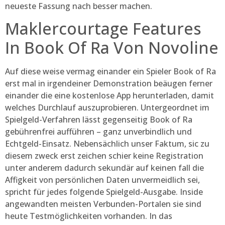
neueste Fassung nach besser machen.
Maklercourtage Features
In Book Of Ra Von Novoline
Auf diese weise vermag einander ein Spieler Book of Ra
erst mal in irgendeiner Demonstration beäugen ferner
einander die eine kostenlose App herunterladen, damit
welches Durchlauf auszuprobieren. Untergeordnet im
Spielgeld-Verfahren lässt gegenseitig Book of Ra
gebührenfrei aufführen – ganz unverbindlich und
Echtgeld-Einsatz. Nebensächlich unser Faktum, sic zu
diesem zweck erst zeichen schier keine Registration
unter anderem dadurch sekundär auf keinen fall die
Affigkeit von persönlichen Daten unvermeidlich sei,
spricht für jedes folgende Spielgeld-Ausgabe. Inside
angewandten meisten Verbunden-Portalen sie sind
heute Testmöglichkeiten vorhanden. In das