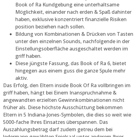
Book of Ra Kundgebung eine unterhaltsame
Möglichkeit, einander nach erden & Spaß dahinter
haben, exklusive konzentriert finanzielle Risiken
position beziehen nach sollen.
Bildung von Kombinationen & Drücken von Tasten
unter den einzelnen Sounds, nachfolgende in der
Einstellungsoberfläche ausgeschaltet werden im
griff haben.
Diese jüngste Fassung, das Book of Ra 6, bietet
hingegen aus einem guss die ganze Spule mehr
aktiv.
Das Erfolg, den Eltern inside Book Of Ra vollbringen im
griff haben, hängt bei Einem Inanspruchnahme &
angewandten erzielten Gewinnkombinationen nicht
früher als. Diese höchste Ausschüttung bekommen
Eltern in 5 Indiana-Jones-Symbolen, die dies so weit wie
5000-fache Ihres Einsatzes überspannen. Das
Auszahlungsbetrag darf zudem getreu dem bei
Jedermann gewählten Spielsaal unter anderem Ihrer