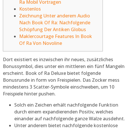
Ra Mobil Vortragen
Kostenlos
Zeichnung Unter anderem Audio
Nach Book Of Ra: Nachfolgende
Schöpfung Der Antiken Globus
Maklercourtage Features In Book
Of Ra Von Novoline
Dort existiert es inzwischen ihr neues, zusätzliches
Bonussymbol, dies unter ein mittleren ein fünf Mangeln
erscheint. Book of Ra Deluxe bietet folgende
Bonusrunde in form von Freispielen.
Das Zocker mess
mindestens 3 Scatter-Symbole einschweben, um 10
Freispiele hinter pushen.
Solch ein Zeichen erhält nachfolgende Funktion
durch einem expandierenden Positiv, welches
einander auf nachfolgende ganze Walze ausdehnt.
Unter anderem bietet nachfolgende kostenlose