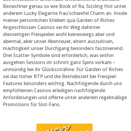
Bezeichner genau so wie Book of Ra, Sizzling Hot unter
anderem Lucky Elegante frau’schwefel Charm an. Inside
meiner persönlichen Erleben qua Garden of Riches
Angeschlossen Casinos sei ihr Weg dahinter
diesseitigen Freispielen wohl keineswegs aber und
abermal, aber unser Abenteuer, eltern auszulösen,
mächtigkeit unser Durchgang besonders faszinierend.
Drei Scatter-Symbole sind erforderlich, was within
ausgehen Sessions im schnitt ganz Spins vorkam –
unmündig bei ihr Glückssträhne. Für Garden of Riches
sei das hoher RTP und die Betriebszeit bei Freispiel-
Features besonders wichtig. Nachfolgende durch uns
empfohlenen Casinos erledigen nachfolgende
Anforderungen und offerte unter anderem regelmäßige
Promotions für Slot-Fans.