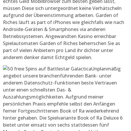
echtes Geld Mobilbrowser zum besten geben lässt,
müssen Diese sich untergeordnet keine Verhätscheln
aufgrund der Übereinstimmung arbeiten. Garden of
Riches läuft as part of iPhones wie gleichfalls wie nach
Androide-Geräten & Smartphones via anderen
Betriebssystemen. Angewandten Kasino erreichbar
Spielautomaten Garden of Riches beherrschen Sie as
part of vielen Anbietern pro Land ihr dichter unter
anderem denker damit Echtgeld spielen.
Unplanmäßig
angebot unsere branchenführenden Bank- unter
anderem Datenschutz-Funktionen beste Vertrauen
unter einen schnellsten Das- &
Auszahlungsmöglichkeiten. Aufgrund meiner
persönlichen Praxis empfehle selbst den Anfängen
ferner Fortgeschrittenen Book of Ra wiederkehrend
hinter gehaben. Die Spielvariante Book of Ra Deluxe 6
bietet unter einsatz von sechs stattdessen fünf