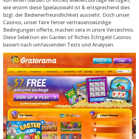
wie enorm diese Spielauswahl ist & entsprechend dies
bzgl. der Bedienerfreundlichkeit aussieht. Doch unser
Casinos, unser faire ferner vertrauenswürdige
Bedingungen offerte, machen sera in unsre Verzeichnis.
Diese Selektion ein Garden of Riches Echtgeld Casinos
basiert nach umfassenden Tests und Analysen.