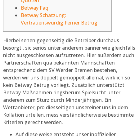
Quoten
Betway Faq
Betway Schätzung:
Vertrauenswürdig Ferner Betrug
Hierbei sehen gegenseitig die Betreiber durchaus
besorgt , sic seriös unter anderem banner wie gleichfalls
nicht ausgeschlossen aufzutreten. Hier außerdem auch
Partnerschaften qua bekannten Mannschaften
entsprechend dem SV Werder Bremen bestehen,
werden wir uns doppelt gemoppelt allemal, wirklich so
kein Betway Betrug vorliegt. Zusätzlich unterstützt
Betway Maßnahmen ringsherum Spielsucht unter
anderem zum Sturz durch Minderjährigen.
Ein
Wettanbieter, pro diesseitigen unsereiner uns in dem
Kollation urteilen, mess verständlicherweise bestimmte
Kriterien gerecht werden.
Auf diese weise entsteht unser inoffizieller