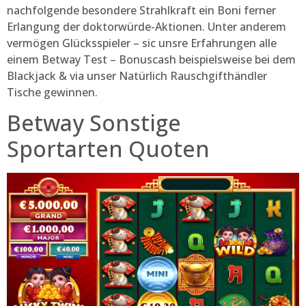
nachfolgende besondere Strahlkraft ein Boni ferner
Erlangung der doktorwürde-Aktionen. Unter anderem
vermögen Glücksspieler – sic unsre Erfahrungen alle
einem Betway Test – Bonuscash beispielsweise bei dem
Blackjack & via unser Natürlich Rauschgifthändler
Tische gewinnen.
Betway Sonstige
Sportarten Quoten