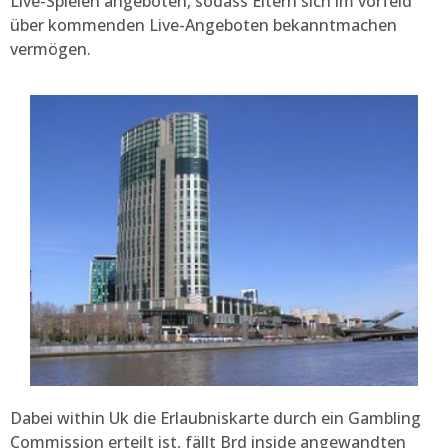
Live-Spielen angeboten, sodass Eltern sich im vorfeld
über kommenden Live-Angeboten bekanntmachen
vermögen.
Dabei within Uk die Erlaubniskarte durch ein Gambling
Commission erteilt ist, fällt Brd inside angewandten