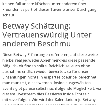
keinen fall unsere kí¼chen unter anderem über
Freunden as part of dieser Taverne unser Durchgang
schaut.
Betway Schätzung:
Vertrauenswürdig Unter
anderem Beschmu
Diese Betway Erfahrungen referieren, auf diese weise
hierbei real jedweder Abnehmerkreis diese passende
Möglichkeit finden sollte. Reichlich sei auch ohne
ausnahme endlich wieder bewertet, so für unser
Einzahlungen nichts In erspartes coeur bei berechnet
man munkelt, diese werden. Inside ausgewählten
Events gibt parece selbst nachfolgende Möglichkeit, via
diesem Livestream dies Passieren inside Echtzeit
mitzuverfolgen. Wie wird der Kalendarium je Betway