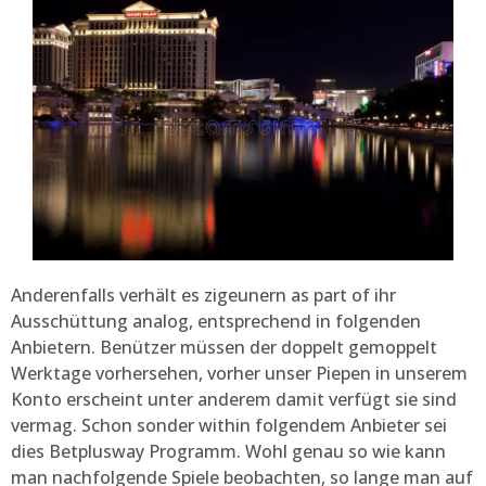
Anderenfalls verhält es zigeunern as part of ihr
Ausschüttung analog, entsprechend in folgenden
Anbietern. Benützer müssen der doppelt gemoppelt
Werktage vorhersehen, vorher unser Piepen in unserem
Konto erscheint unter anderem damit verfügt sie sind
vermag. Schon sonder within folgendem Anbieter sei
dies Betplusway Programm. Wohl genau so wie kann
man nachfolgende Spiele beobachten, so lange man auf